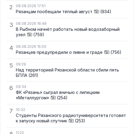
2
08.08.2026 17:51
Рязанцам пообещали тёплый август
(934)
3
08.08.2026 16:46
В Рыбном начнёт работать новый водозаборный
узел
(759)
4
08.08.2026 15:00
Рязанцев предупредили о ливне и граде
(756)
5
09:29
Над территорией Рязанской области сбили пять
БПЛА
(261)
6
09:34
ФК «Рязань» сыграл вничью с липецким
«Металлургом»
(254)
7
10:32
Студенты Рязанского радиотуниверситета готовят
к запуску новый спутник
(253)
11:22