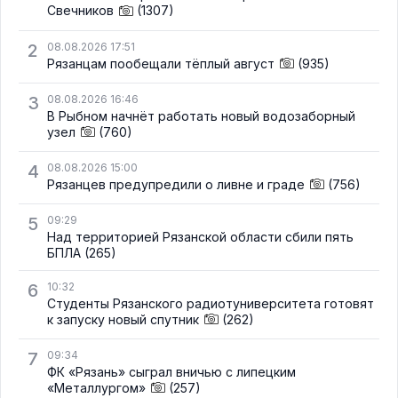
Свечников
(1307)
2
08.08.2026 17:51
Рязанцам пообещали тёплый август
(935)
3
08.08.2026 16:46
В Рыбном начнёт работать новый водозаборный
узел
(760)
4
08.08.2026 15:00
Рязанцев предупредили о ливне и граде
(756)
5
09:29
Над территорией Рязанской области сбили пять
БПЛА
(265)
6
10:32
Студенты Рязанского радиотуниверситета готовят
к запуску новый спутник
(262)
7
09:34
ФК «Рязань» сыграл вничью с липецким
«Металлургом»
(257)