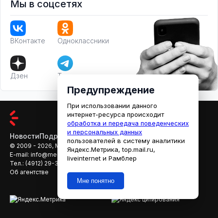
Мы в соцсетях
ВКонтакте
Одноклассники
Дзен
Телеграм
Предупреждение
При использовании данного
интернет-ресурса происходит
обработка и передача поведенческих
и персональных данных
Новости
Подробности
Афиша
Кино
пользователей в систему аналитики
© 2009 - 2026, МЕДИАРЯЗАНЬ
Яндекс.Метрика, top.mail.ru,
E-mail:
info@mediaryazan.ru
,
reklama@mediaryazan.ru
liveinternet и Рамблер
Тел.:
(4912) 29-33-66
Об агентстве
Мне понятно