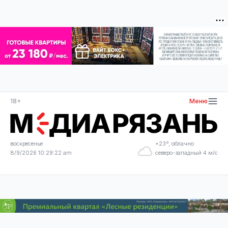
18+
Меню
воскресенье
+23°, облачно
8/9/2026 10:29:22 am
северо-западный 4 м/с