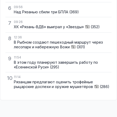
6
09:56
Над Рязанью сбили три БПЛА
(369)
7
09:26
ХК «Рязань-ВДВ» выиграл у «Звезды»
(352)
8
12:36
В Рыбном создают пешеходный маршрут через
лесопарк и набережную Вожи
(301)
9
11:54
В этом году планируют завершить работу по
«Есенинской Руси»
(295)
10
11:14
Рязанцам предлагают оценить трофейные
рыцарские доспехи и оружие мушкетёров
(286)