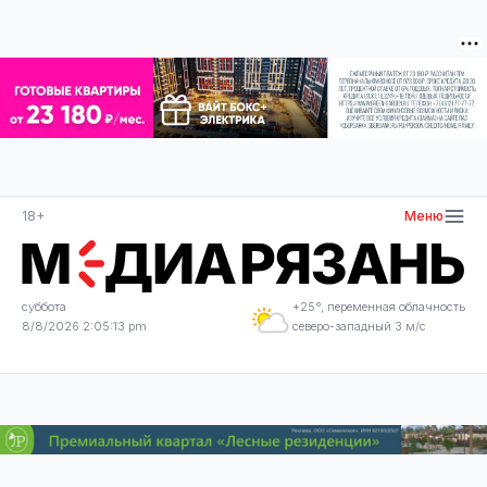
18+
Меню
суббота
+25°, переменная облачность
8/8/2026 2:05:13 pm
северо-западный 3 м/с