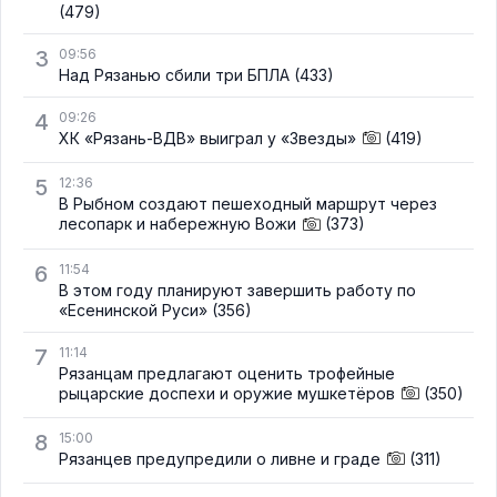
(479)
3
09:56
Над Рязанью сбили три БПЛА
(433)
4
09:26
ХК «Рязань-ВДВ» выиграл у «Звезды»
(419)
5
12:36
В Рыбном создают пешеходный маршрут через
лесопарк и набережную Вожи
(373)
6
11:54
В этом году планируют завершить работу по
«Есенинской Руси»
(356)
7
11:14
Рязанцам предлагают оценить трофейные
рыцарские доспехи и оружие мушкетёров
(350)
8
15:00
Рязанцев предупредили о ливне и граде
(311)