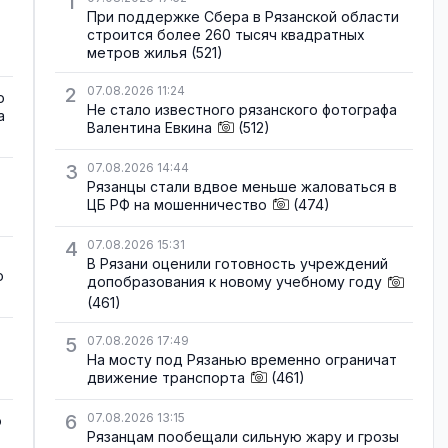
1
При поддержке Сбера в Рязанской области
строится более 260 тысяч квадратных
метров жилья
(521)
2
07.08.2026 11:24
о
Не стало известного рязанского фотографа
а
Валентина Евкина
(512)
3
07.08.2026 14:44
Рязанцы стали вдвое меньше жаловаться в
ЦБ РФ на мошенничество
(474)
4
07.08.2026 15:31
В Рязани оценили готовность учреждений
о
допобразования к новому учебному году
(461)
5
07.08.2026 17:49
На мосту под Рязанью временно ограничат
движение транспорта
(461)
6
07.08.2026 13:15
о
Рязанцам пообещали сильную жару и грозы