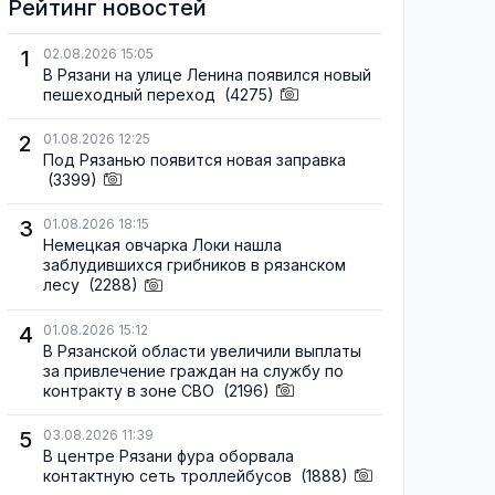
Рейтинг новостей
1
02.08.2026 15:05
В Рязани на улице Ленина появился новый
пешеходный переход
(4275)
2
01.08.2026 12:25
Под Рязанью появится новая заправка
(3399)
3
01.08.2026 18:15
Немецкая овчарка Локи нашла
заблудившихся грибников в рязанском
лесу
(2288)
4
01.08.2026 15:12
В Рязанской области увеличили выплаты
за привлечение граждан на службу по
контракту в зоне СВО
(2196)
5
03.08.2026 11:39
В центре Рязани фура оборвала
контактную сеть троллейбусов
(1888)