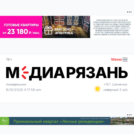
18+
Меню
понедельник
+15°, солнечно
8/10/2026 4:17:58 am
северный 2 м/с