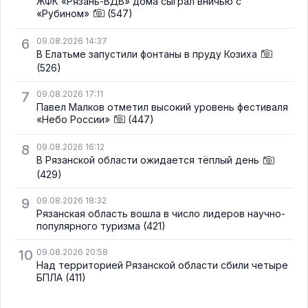
ЖФК «Рязань-ВДВ» дома сыграл вничью с
«Рубином»
(547)
6
09.08.2026 14:37
В Елатьме запустили фонтаны в пруду Козиха
(526)
7
09.08.2026 17:11
Павел Малков отметил высокий уровень фестиваля
«Небо России»
(447)
8
09.08.2026 16:12
В Рязанской области ожидается тёплый день
(429)
9
09.08.2026 18:32
Рязанская область вошла в число лидеров научно-
популярного туризма
(421)
10
09.08.2026 20:58
Над территорией Рязанской области сбили четыре
БПЛА
(411)