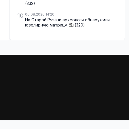
(332)
10
06.08.2026 14:20
На Старой Рязани археологи обнаружили
ювелирную матрицу
(329)