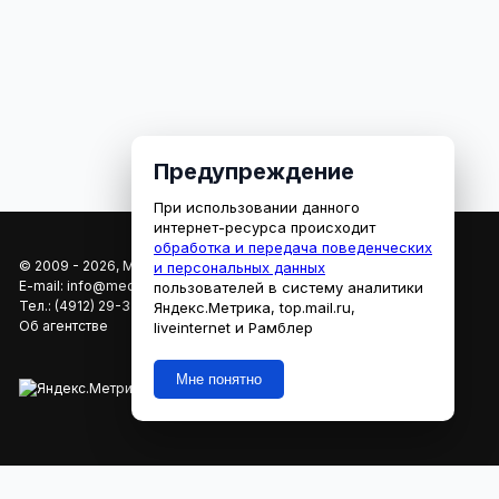
Предупреждение
При использовании данного
интернет-ресурса происходит
обработка и передача поведенческих
© 2009 - 2026, МЕДИАРЯЗАНЬ
и персональных данных
E-mail:
info@mediaryazan.ru
,
reklama@mediaryazan.ru
пользователей в систему аналитики
Тел.:
(4912) 29-33-66
Яндекс.Метрика, top.mail.ru,
Об агентстве
liveinternet и Рамблер
Мне понятно