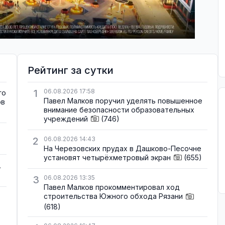
Рейтинг за сутки
1
06.08.2026 17:58
го
Павел Малков поручил уделять повышенное
ов
внимание безопасности образовательных
учреждений
(746)
2
06.08.2026 14:43
На Черезовских прудах в Дашково-Песочне
установят четырёхметровый экран
(655)
,
3
06.08.2026 13:35
Павел Малков прокомментировал ход
строительства Южного обхода Рязани
(618)