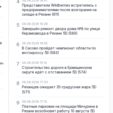
4
06.08.2026 16:47
Представители Wildberries встретились с
»
предпринимателями после возгорания на
складе в Рязани
(611)
5
06.08.2026 15:38
Завершён ремонт двора дома №8 по улице
Керамзавода в Рязани
(589)
а
6
06.08.2026 16:05
В Сасово пройдёт чемпионат области по
мотокроссу
(583)
7
06.08.2026 15:14
яч
Строительство дороги в Ермишинском
округе идёт с отставанием
(574)
8
06.08.2026 17:33
Рязанцев ожидает 35-градусная жара
(571)
9
06.08.2026 17:10
Платные парковки на площади Мичурина в
Рязани возобновят работу 10 августа