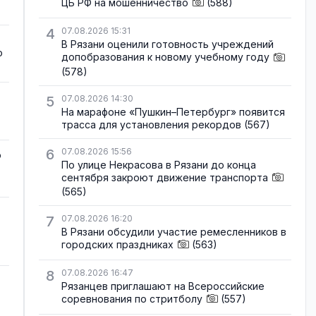
ЦБ РФ на мошенничество
(588)
4
07.08.2026 15:31
В Рязани оценили готовность учреждений
о
допобразования к новому учебному году
(578)
5
07.08.2026 14:30
На марафоне «Пушкин–Петербург» появится
трасса для установления рекордов
(567)
6
07.08.2026 15:56
о
По улице Некрасова в Рязани до конца
сентября закроют движение транспорта
(565)
7
07.08.2026 16:20
В Рязани обсудили участие ремесленников в
городских праздниках
(563)
8
07.08.2026 16:47
Рязанцев приглашают на Всероссийские
соревнования по стритболу
(557)