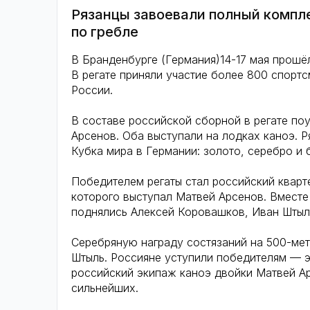
Рязанцы завоевали полный компле
по гребле
В Бранденбурге (Германия)14-17 мая прошёл 
В регате приняли участие более 800 спортсм
России.
В составе российской сборной в регате по
Арсенов. Оба выступали на лодках каноэ. 
Кубка мира в Германии: золото, серебро и 
Победителем регаты стал российский кварте
которого выступал Матвей Арсенов. Вместе
поднялись Алексей Коровашков, Иван Штыл
Серебряную награду состязаний на 500-мет
Штыль. Россияне уступили победителям — э
российский экипаж каноэ двойки Матвей Ар
сильнейших.