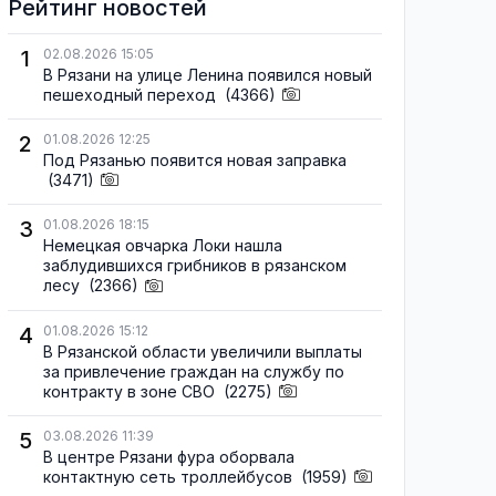
Рейтинг новостей
1
02.08.2026 15:05
В Рязани на улице Ленина появился новый
пешеходный переход
(4366)
2
01.08.2026 12:25
Под Рязанью появится новая заправка
(3471)
3
01.08.2026 18:15
Немецкая овчарка Локи нашла
заблудившихся грибников в рязанском
лесу
(2366)
4
01.08.2026 15:12
В Рязанской области увеличили выплаты
за привлечение граждан на службу по
контракту в зоне СВО
(2275)
5
03.08.2026 11:39
В центре Рязани фура оборвала
контактную сеть троллейбусов
(1959)