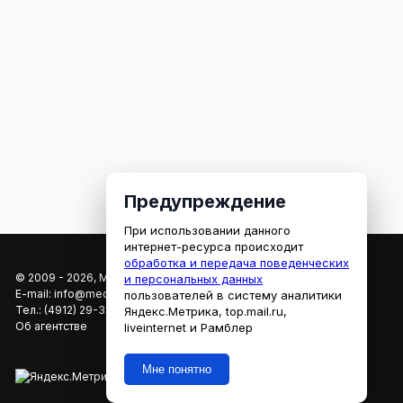
Предупреждение
При использовании данного
интернет-ресурса происходит
обработка и передача поведенческих
© 2009 - 2026, МЕДИАРЯЗАНЬ
и персональных данных
E-mail:
info@mediaryazan.ru
,
reklama@mediaryazan.ru
пользователей в систему аналитики
Тел.:
(4912) 29-33-66
Яндекс.Метрика, top.mail.ru,
Об агентстве
liveinternet и Рамблер
Мне понятно