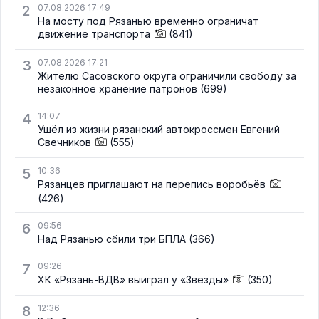
2
07.08.2026 17:49
На мосту под Рязанью временно ограничат
движение транспорта
(841)
3
07.08.2026 17:21
Жителю Сасовского округа ограничили свободу за
незаконное хранение патронов
(699)
4
14:07
Ушёл из жизни рязанский автокроссмен Евгений
Свечников
(555)
5
10:36
Рязанцев приглашают на перепись воробьёв
(426)
6
09:56
Над Рязанью сбили три БПЛА
(366)
7
09:26
ХК «Рязань-ВДВ» выиграл у «Звезды»
(350)
8
12:36