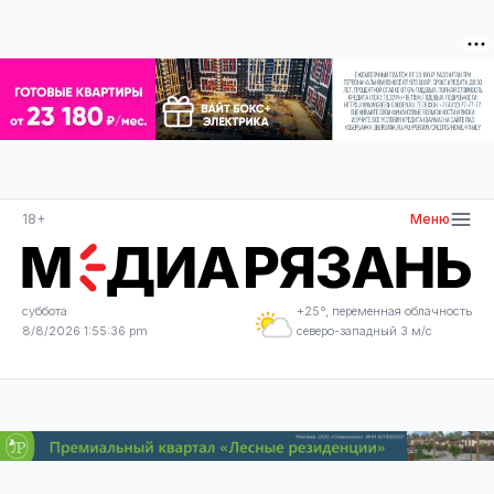
18+
Меню
суббота
+25°, переменная облачность
8/8/2026 1:55:37 pm
северо-западный 3 м/с