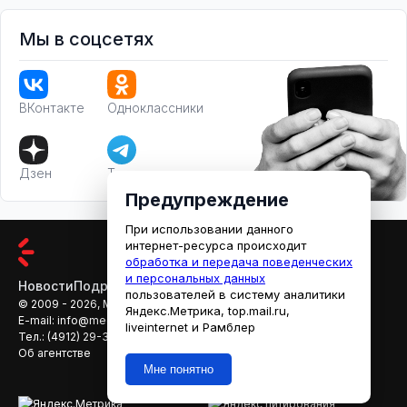
Мы в соцсетях
ВКонтакте
Одноклассники
Дзен
Телеграм
Предупреждение
При использовании данного
интернет-ресурса происходит
обработка и передача поведенческих
и персональных данных
Новости
Подробности
Афиша
Кино
пользователей в систему аналитики
© 2009 - 2026, МЕДИАРЯЗАНЬ
Яндекс.Метрика, top.mail.ru,
E-mail:
info@mediaryazan.ru
,
reklama@mediaryazan.ru
liveinternet и Рамблер
Тел.:
(4912) 29-33-66
Об агентстве
Мне понятно