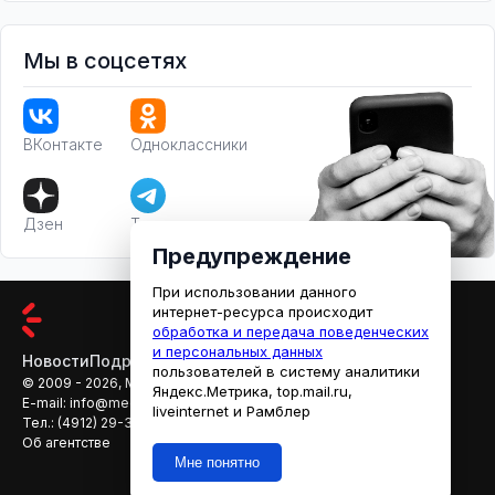
Мы в соцсетях
ВКонтакте
Одноклассники
Дзен
Телеграм
Предупреждение
При использовании данного
интернет-ресурса происходит
обработка и передача поведенческих
и персональных данных
Новости
Подробности
Афиша
Кино
пользователей в систему аналитики
© 2009 - 2026, МЕДИАРЯЗАНЬ
Яндекс.Метрика, top.mail.ru,
E-mail:
info@mediaryazan.ru
,
reklama@mediaryazan.ru
liveinternet и Рамблер
Тел.:
(4912) 29-33-66
Об агентстве
Мне понятно