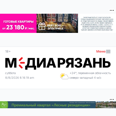
18+
Меню
суббота
+24°, переменная облачность
8/8/2026 8:16:19 am
северо-западный 4 м/с