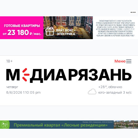
18+
Меню
четверг
+28°, облачно
8/6/2026 1:10:05 pm
юго-западный 3 м/с