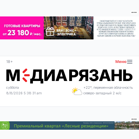
18+
Меню
суббота
+22°, переменная облачность
8/8/2026 5:38:31 am
северо-западный 2 м/с