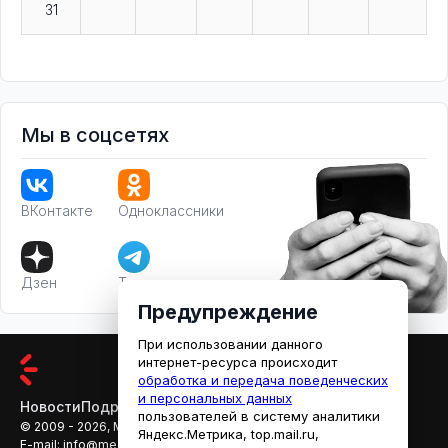
31
Мы в соцсетях
ВКонтакте
Одноклассники
Дзен
Телеграм
Предупреждение
При использовании данного
интернет-ресурса происходит
обработка и передача поведенческих
и персональных данных
Новости
Подробности
Афиша
Кино
пользователей в систему аналитики
© 2009 - 2026, МЕДИАРЯЗАНЬ
Яндекс.Метрика, top.mail.ru,
E-mail:
info@mediaryazan.ru
,
reklama@mediaryazan.ru