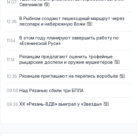
14:07
Свечников
В Рыбном создают пешеходный маршрут через
12:36
лесопарк и набережную Вожи
В этом году планируют завершить работу по
11:54
«Есенинской Руси»
Рязанцам предлагают оценить трофейные
11:14
рыцарские доспехи и оружие мушкетёров
Рязанцев приглашают на перепись воробьёв
10:36
Над Рязанью сбили три БПЛА
09:56
ХК «Рязань-ВДВ» выиграл у «Звезды»
09:26