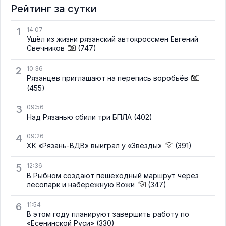
Рейтинг за сутки
1
14:07
Ушёл из жизни рязанский автокроссмен Евгений
Свечников
(747)
2
10:36
Рязанцев приглашают на перепись воробьёв
(455)
3
09:56
Над Рязанью сбили три БПЛА
(402)
4
09:26
ХК «Рязань-ВДВ» выиграл у «Звезды»
(391)
5
12:36
В Рыбном создают пешеходный маршрут через
лесопарк и набережную Вожи
(347)
6
11:54
В этом году планируют завершить работу по
«Есенинской Руси»
(330)