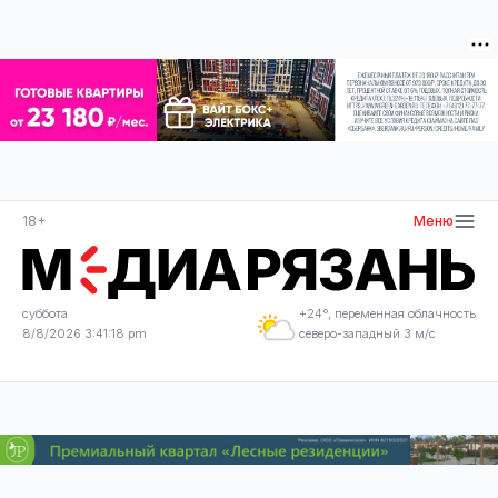
18+
Меню
суббота
+24°, переменная облачность
8/8/2026 3:41:18 pm
северо-западный 3 м/с