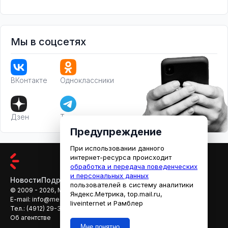
Мы в соцсетях
ВКонтакте
Одноклассники
Дзен
Телеграм
Предупреждение
При использовании данного
интернет-ресурса происходит
обработка и передача поведенческих
и персональных данных
Новости
Подробности
Афиша
Кино
пользователей в систему аналитики
© 2009 - 2026, МЕДИАРЯЗАНЬ
Яндекс.Метрика, top.mail.ru,
E-mail:
info@mediaryazan.ru
,
reklama@mediaryazan.ru
liveinternet и Рамблер
Тел.:
(4912) 29-33-66
Об агентстве
Мне понятно