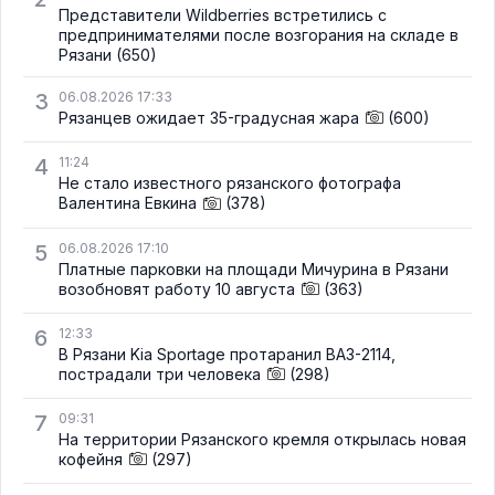
Представители Wildberries встретились с
предпринимателями после возгорания на складе в
Рязани
(650)
3
06.08.2026 17:33
Рязанцев ожидает 35-градусная жара
(600)
4
11:24
Не стало известного рязанского фотографа
Валентина Евкина
(378)
5
06.08.2026 17:10
Платные парковки на площади Мичурина в Рязани
возобновят работу 10 августа
(363)
6
12:33
В Рязани Kia Sportage протаранил ВАЗ-2114,
пострадали три человека
(298)
7
09:31
На территории Рязанского кремля открылась новая
кофейня
(297)