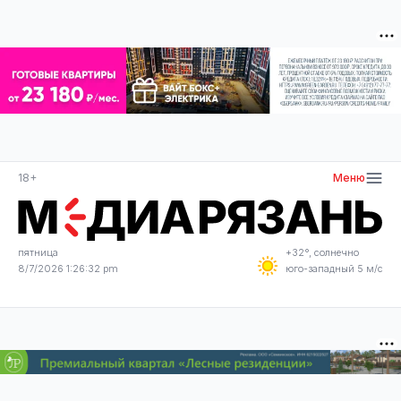
18+
Меню
пятница
+32°, солнечно
8/7/2026 1:26:33 pm
юго-западный 5 м/с