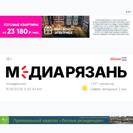
18+
Меню
понедельник
+13°, солнечно
8/10/2026 3:30:43 am
северо-западный 2 м/с