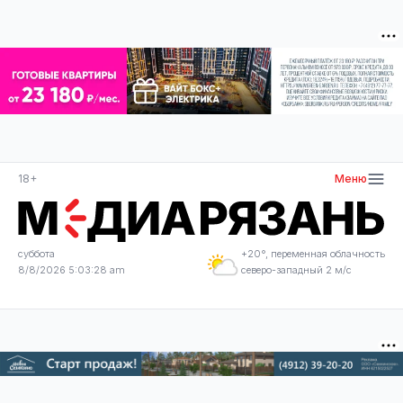
18+
Меню
суббота
+20°, переменная облачность
8/8/2026 5:03:28 am
северо-западный 2 м/с