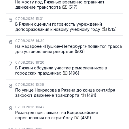
На мосту под Рязанью временно ограничат
движение транспорта
(517)
5
07.08.2026 15:31
В Рязани оценили готовность учреждений
допобразования к новому учебному году
(515)
6
07.08.2026 14:30
На марафоне «Пушкин–Петербург» появится трасса
для установления рекордов
(503)
7
07.08.2026 16:20
В Рязани обсудили участие ремесленников в
городских праздниках
(496)
8
07.08.2026 15:56
По улице Некрасова в Рязани до конца сентября
закроют движение транспорта
(491)
9
07.08.2026 16:47
Рязанцев приглашают на Всероссийские
соревнования по стритболу
(489)