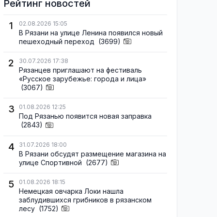
Рейтинг новостей
1
02.08.2026 15:05
В Рязани на улице Ленина появился новый
пешеходный переход
(3699)
2
30.07.2026 17:38
Рязанцев приглашают на фестиваль
«Русское зарубежье: города и лица»
(3067)
3
01.08.2026 12:25
Под Рязанью появится новая заправка
(2843)
4
31.07.2026 18:00
В Рязани обсудят размещение магазина на
улице Спортивной
(2677)
5
01.08.2026 18:15
Немецкая овчарка Локи нашла
заблудившихся грибников в рязанском
лесу
(1752)