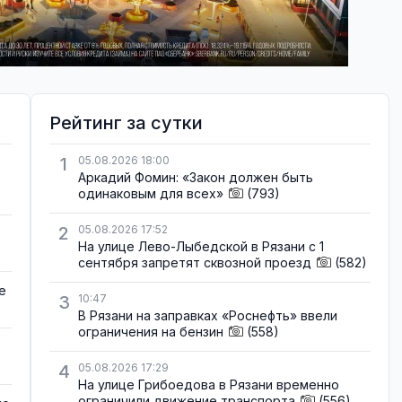
Рейтинг за сутки
1
05.08.2026 18:00
Аркадий Фомин: «Закон должен быть
одинаковым для всех»
(793)
2
05.08.2026 17:52
На улице Лево-Лыбедской в Рязани с 1
сентября запретят сквозной проезд
(582)
е
3
10:47
В Рязани на заправках «Роснефть» ввели
ограничения на бензин
(558)
4
05.08.2026 17:29
На улице Грибоедова в Рязани временно
ограничили движение транспорта
(556)