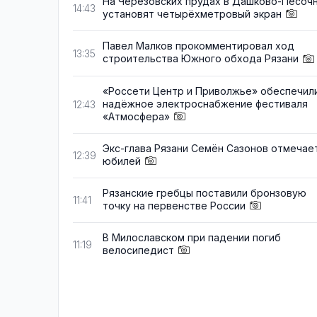
На Черезовских прудах в Дашково-Песоч
14:43
установят четырёхметровый экран
Павел Малков прокомментировал ход
13:35
строительства Южного обхода Рязани
«Россети Центр и Приволжье» обеспечил
надёжное электроснабжение фестиваля
12:43
«Атмосфера»
Экс-глава Рязани Семён Сазонов отмечае
12:39
юбилей
Рязанские гребцы поставили бронзовую
11:41
точку на первенстве России
В Милославском при падении погиб
11:19
велосипедист