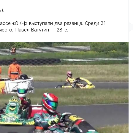
).
ассе «ОК-j» выступали два рязанца. Среди 31
место, Павел Ватутин — 28-е.