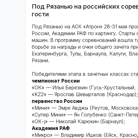
Под Рязанью на российских соре
гости
Под Рязанью на АСК «Атрон» 28-31 мая прош
России, Академии РАФ по картингу. Старты
машин. В программу соревнований вошла та
борьбе за награды и очки общего зачёта пр
Екатеринбурга, Тулы, Барнаула, Калуги, Вла
Рязани.
Победителями этапа в зачётных классах ста
чемпионат России
«ОК» — Илья Березкин (Гусь-Хрустальный,
«KZ2» — Ярослав Шевырталов (Краснодар);
первенство России
«Мини» — Эмре Авджы (Реутов, Московска
«Супер Мини» — Ян Голубенко (Санкт-Пете
«ОК-j» — Николай Карюкин (Барнаул);
Академия РАФ
«Микро» — Владимир Ишков (Ейск, Краснод