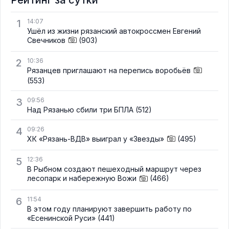
1
14:07
Ушёл из жизни рязанский автокроссмен Евгений
Свечников
(903)
2
10:36
Рязанцев приглашают на перепись воробьёв
(553)
3
09:56
Над Рязанью сбили три БПЛА
(512)
4
09:26
ХК «Рязань-ВДВ» выиграл у «Звезды»
(495)
5
12:36
В Рыбном создают пешеходный маршрут через
лесопарк и набережную Вожи
(466)
6
11:54
В этом году планируют завершить работу по
«Есенинской Руси»
(441)