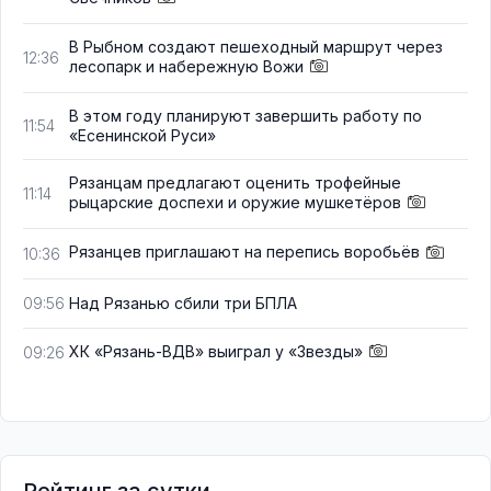
В Рыбном создают пешеходный маршрут через
12:36
лесопарк и набережную Вожи
В этом году планируют завершить работу по
11:54
«Есенинской Руси»
Рязанцам предлагают оценить трофейные
11:14
рыцарские доспехи и оружие мушкетёров
Рязанцев приглашают на перепись воробьёв
10:36
Над Рязанью сбили три БПЛА
09:56
ХК «Рязань-ВДВ» выиграл у «Звезды»
09:26
Рейтинг за сутки