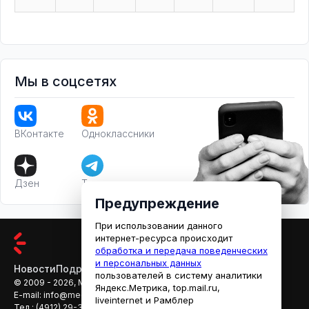
Мы в соцсетях
ВКонтакте
Одноклассники
Дзен
Телеграм
Предупреждение
При использовании данного
интернет-ресурса происходит
обработка и передача поведенческих
и персональных данных
Новости
Подробности
Афиша
Кино
пользователей в систему аналитики
© 2009 - 2026, МЕДИАРЯЗАНЬ
Яндекс.Метрика, top.mail.ru,
E-mail:
info@mediaryazan.ru
,
reklama@mediaryazan.ru
liveinternet и Рамблер
Тел.:
(4912) 29-33-66