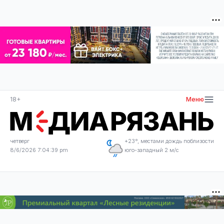
18+
Меню
четверг
+23°, местами дождь поблизости
8/6/2026 7:04:40 pm
юго-западный 2 м/с