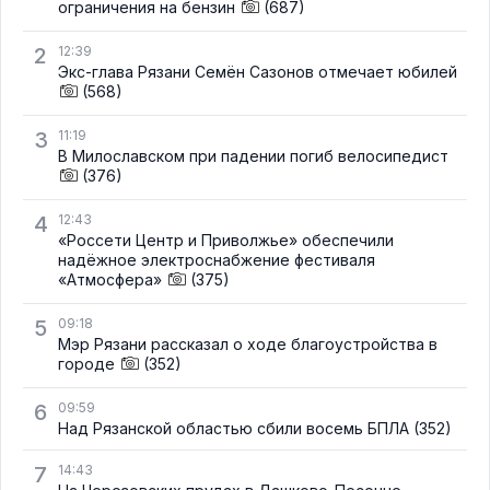
ограничения на бензин
(687)
2
12:39
Экс-глава Рязани Семён Сазонов отмечает юбилей
(568)
3
11:19
В Милославском при падении погиб велосипедист
(376)
4
12:43
«Россети Центр и Приволжье» обеспечили
надёжное электроснабжение фестиваля
«Атмосфера»
(375)
5
09:18
Мэр Рязани рассказал о ходе благоустройства в
городе
(352)
6
09:59
Над Рязанской областью сбили восемь БПЛА
(352)
7
14:43