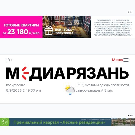
18+
Меню
воскресенье
+21°, местами дождь поблизости
8/9/2026 2:49:33 pm
северо-западный 5 м/с