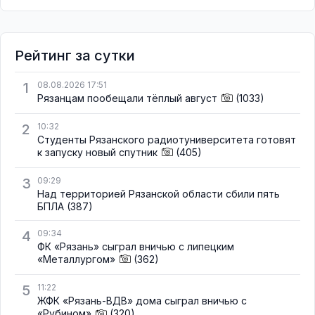
Рейтинг за сутки
1
08.08.2026 17:51
Рязанцам пообещали тёплый август
(1033)
2
10:32
Студенты Рязанского радиотуниверситета готовят
к запуску новый спутник
(405)
3
09:29
Над территорией Рязанской области сбили пять
БПЛА
(387)
4
09:34
ФК «Рязань» сыграл вничью с липецким
«Металлургом»
(362)
5
11:22
ЖФК «Рязань-ВДВ» дома сыграл вничью с
«Рубином»
(320)