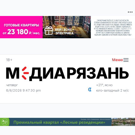
18+
Меню
четверг
+21°, ясно
8/6/2026 9:47:30 pm
юго-западный 2 м/с