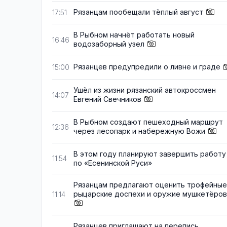
Рязанцам пообещали тёплый август
17:51
В Рыбном начнёт работать новый
16:46
водозаборный узел
Рязанцев предупредили о ливне и граде
15:00
Ушёл из жизни рязанский автокроссмен
14:07
Евгений Свечников
В Рыбном создают пешеходный маршрут
12:36
через лесопарк и набережную Вожи
В этом году планируют завершить работу
11:54
по «Есенинской Руси»
Рязанцам предлагают оценить трофейные
рыцарские доспехи и оружие мушкетёров
11:14
Рязанцев приглашают на перепись