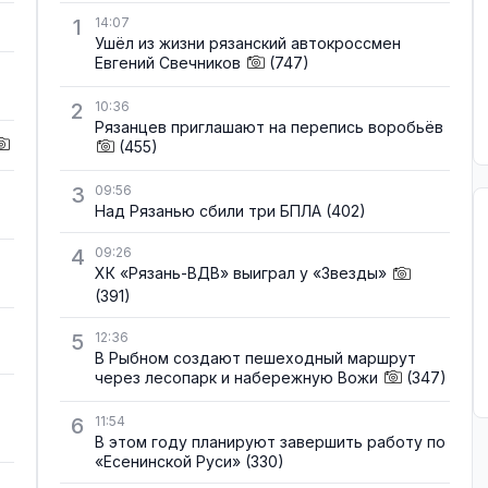
1
14:07
Ушёл из жизни рязанский автокроссмен
Евгений Свечников
(747)
2
10:36
Рязанцев приглашают на перепись воробьёв
(455)
3
09:56
Над Рязанью сбили три БПЛА
(402)
4
09:26
ХК «Рязань-ВДВ» выиграл у «Звезды»
(391)
5
12:36
В Рыбном создают пешеходный маршрут
через лесопарк и набережную Вожи
(347)
6
11:54
В этом году планируют завершить работу по
«Есенинской Руси»
(330)