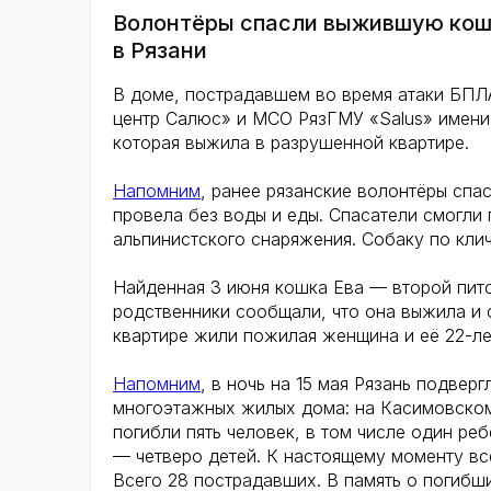
Волонтёры спасли выжившую кошк
в Рязани
В доме, пострадавшем во время атаки БПЛ
центр Салюс» и МСО РязГМУ «Salus» имени
которая выжила в разрушенной квартире.
Напомним
, ранее рязанские волонтёры спа
провела без воды и еды. Спасатели смогли
альпинистского снаряжения. Собаку по клич
Найденная 3 июня кошка Ева — второй пито
родственники сообщали, что она выжила и с
квартире жили пожилая женщина и еë 22-лет
Напомним
, в ночь на 15 мая Рязань подве
многоэтажных жилых дома: на Касимовском 
погибли пять человек, в том числе один ре
— четверо детей. К настоящему моменту вс
Всего 28 пострадавших. В память о погиб