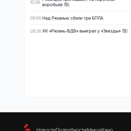
10:36
воробьёв
Над Рязанью сбили три БПЛА
09:56
ХК «Рязань-ВДВ» выиграл у «Звезды»
09:26
Новости
Подробности
Афиша
Кино