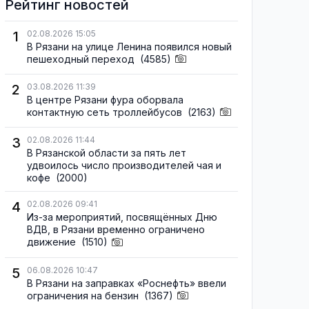
Рейтинг новостей
1
02.08.2026 15:05
В Рязани на улице Ленина появился новый
пешеходный переход
(4585)
2
03.08.2026 11:39
В центре Рязани фура оборвала
контактную сеть троллейбусов
(2163)
3
02.08.2026 11:44
В Рязанской области за пять лет
удвоилось число производителей чая и
кофе
(2000)
4
02.08.2026 09:41
Из-за мероприятий, посвящённых Дню
ВДВ, в Рязани временно ограничено
движение
(1510)
5
06.08.2026 10:47
В Рязани на заправках «Роснефть» ввели
ограничения на бензин
(1367)