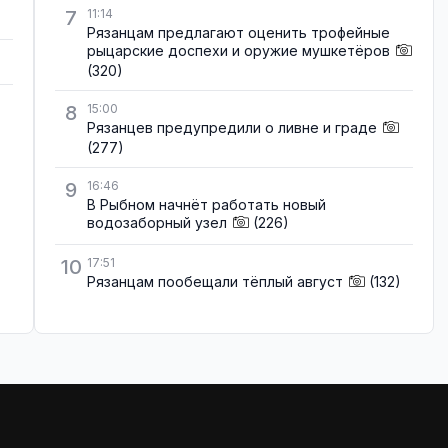
7
11:14
Рязанцам предлагают оценить трофейные
рыцарские доспехи и оружие мушкетёров
(320)
8
15:00
Рязанцев предупредили о ливне и граде
(277)
9
16:46
В Рыбном начнёт работать новый
водозаборный узел
(226)
10
17:51
Рязанцам пообещали тёплый август
(132)