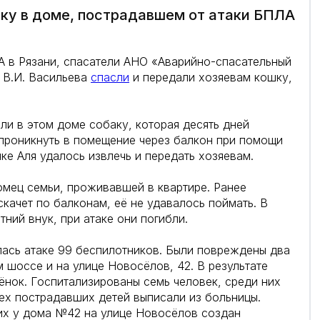
у в доме, пострадавшем от атаки БПЛА
А в Рязани, спасатели АНО «Аварийно-спасательный
 В.И. Васильева
спасли
и передали хозяевам кошку,
сли в этом доме собаку, которая десять дней
 проникнуть в помещение через балкон при помощи
ке Аля удалось извлечь и передать хозяевам.
мец семьи, проживавшей в квартире. Ранее
качет по балконам, еë не удавалось поймать. В
ний внук, при атаке они погибли.
рглась атаке 99 беспилотников. Были повреждены два
шоссе и на улице Новосёлов, 42. В результате
бёнок. Госпитализированы семь человек, среди них
ех пострадавших детей выписали из больницы.
ших у дома №42 на улице Новосёлов создан