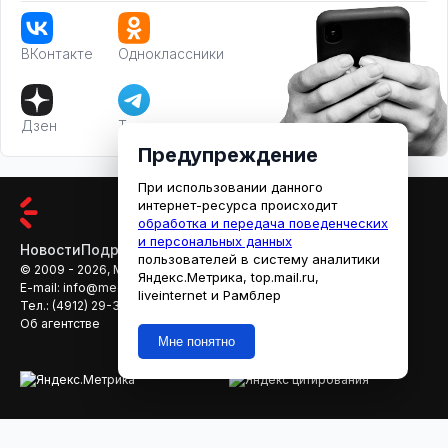
ВКонтакте
Одноклассники
Дзен
Телеграм
Предупреждение
При использовании данного
интернет-ресурса происходит
обработка и передача поведенческих
и персональных данных
Новости
Подробности
Афиша
Кино
пользователей в систему аналитики
© 2009 - 2026, МЕДИАРЯЗАНЬ
Яндекс.Метрика, top.mail.ru,
E-mail:
info@mediaryazan.ru
,
reklama@mediaryazan.ru
liveinternet и Рамблер
Тел.:
(4912) 29-33-66
Об агентстве
Мне понятно