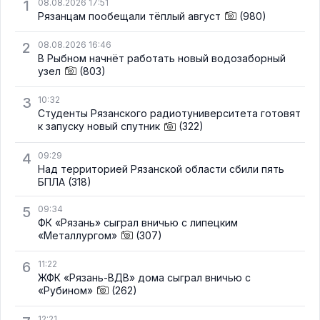
1
08.08.2026 17:51
Рязанцам пообещали тёплый август
(980)
2
08.08.2026 16:46
В Рыбном начнёт работать новый водозаборный
узел
(803)
3
10:32
Студенты Рязанского радиотуниверситета готовят
к запуску новый спутник
(322)
4
09:29
Над территорией Рязанской области сбили пять
БПЛА
(318)
5
09:34
ФК «Рязань» сыграл вничью с липецким
«Металлургом»
(307)
6
11:22
ЖФК «Рязань-ВДВ» дома сыграл вничью с
«Рубином»
(262)
12:21