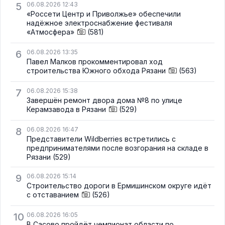
5
06.08.2026 12:43
«Россети Центр и Приволжье» обеспечили
надёжное электроснабжение фестиваля
«Атмосфера»
(581)
6
06.08.2026 13:35
Павел Малков прокомментировал ход
строительства Южного обхода Рязани
(563)
7
06.08.2026 15:38
Завершён ремонт двора дома №8 по улице
Керамзавода в Рязани
(529)
8
06.08.2026 16:47
Представители Wildberries встретились с
предпринимателями после возгорания на складе в
Рязани
(529)
9
06.08.2026 15:14
Строительство дороги в Ермишинском округе идёт
с отставанием
(526)
10
06.08.2026 16:05
В Сасово пройдёт чемпионат области по