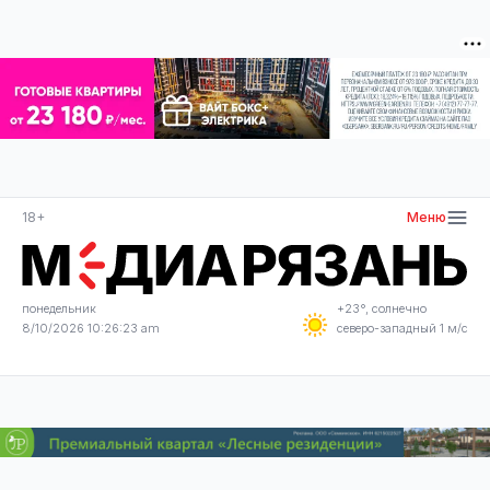
18+
Меню
понедельник
+23°, солнечно
8/10/2026 10:26:24 am
северо-западный 1 м/с