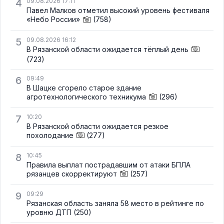
4
09.08.2026 17:11
Павел Малков отметил высокий уровень фестиваля
«Небо России»
(758)
5
09.08.2026 16:12
В Рязанской области ожидается тёплый день
(723)
6
09:49
В Шацке сгорело старое здание
агротехнологического техникума
(296)
7
10:20
В Рязанской области ожидается резкое
похолодание
(277)
8
10:45
Правила выплат пострадавшим от атаки БПЛА
рязанцев скорректируют
(257)
9
09:29
Рязанская область заняла 58 место в рейтинге по
уровню ДТП
(250)