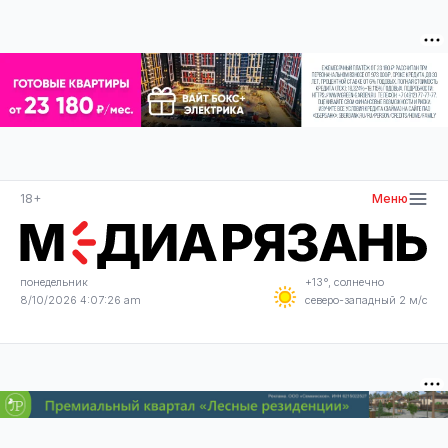
18+
Меню
понедельник
+13°, солнечно
8/10/2026 4:07:26 am
северо-западный 2 м/с