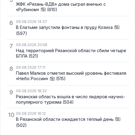
ЖФК «Рязань-ВДВ» дома сыграл вничью с
«Рубином»
(610)
6
09.08.2026 14:37
В Елатьме запустили фонтаны в пруду Козиха
(597)
7
09.08.2026 20:58
Над территорией Рязанской области сбили четыре
БПЛА
(521)
8
09.08.2026 17:11
Павел Малков отметил высокий уровень фестиваля
«Небо России»
(515)
9
09.08.2026 18:32
Рязанская область вошла в число лидеров научно-
популярного туризма
(504)
10
09.08.2026 16:12
В Рязанской области ожидается тёплый день
(502)