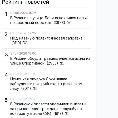
Рейтинг новостей
1
02.08.2026 15:05
В Рязани на улице Ленина появился новый
пешеходный переход
(3973)
2
01.08.2026 12:25
Под Рязанью появится новая заправка
(3110)
3
31.07.2026 18:00
В Рязани обсудят размещение магазина на
улице Спортивной
(2953)
4
01.08.2026 18:15
Немецкая овчарка Локи нашла
заблудившихся грибников в рязанском
лесу
(2011)
5
01.08.2026 15:12
В Рязанской области увеличили выплаты
за привлечение граждан на службу по
контракту в зоне СВО
(1913)