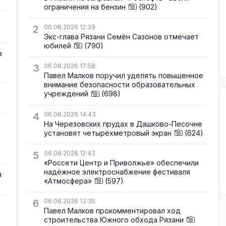
ограничения на бензин
(902)
2
06.08.2026 12:39
Экс-глава Рязани Семён Сазонов отмечает
юбилей
(790)
в
3
06.08.2026 17:58
Павел Малков поручил уделять повышенное
внимание безопасности образовательных
учреждений
(698)
4
06.08.2026 14:43
На Черезовских прудах в Дашково-Песочне
установят четырёхметровый экран
(624)
5
06.08.2026 12:43
«Россети Центр и Приволжье» обеспечили
надёжное электроснабжение фестиваля
я
«Атмосфера»
(597)
6
06.08.2026 13:35
Павел Малков прокомментировал ход
строительства Южного обхода Рязани