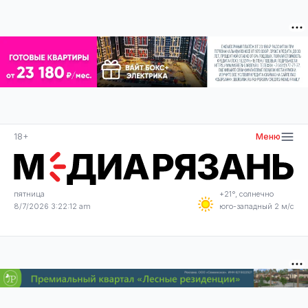
18+
Меню
пятница
+21°, солнечно
8/7/2026 3:22:12 am
юго-западный 2 м/с