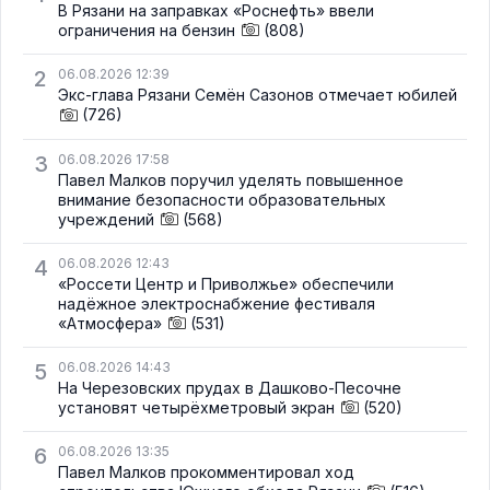
В Рязани на заправках «Роснефть» ввели
ограничения на бензин
(808)
2
06.08.2026 12:39
Экс-глава Рязани Семён Сазонов отмечает юбилей
(726)
3
06.08.2026 17:58
Павел Малков поручил уделять повышенное
внимание безопасности образовательных
учреждений
(568)
4
06.08.2026 12:43
«Россети Центр и Приволжье» обеспечили
надёжное электроснабжение фестиваля
«Атмосфера»
(531)
5
06.08.2026 14:43
На Черезовских прудах в Дашково-Песочне
установят четырёхметровый экран
(520)
6
06.08.2026 13:35
Павел Малков прокомментировал ход