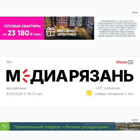
18+
Меню
воскресенье
+21°, солнечно
8/9/2026 2:09:53 pm
северо-западный 5 м/с