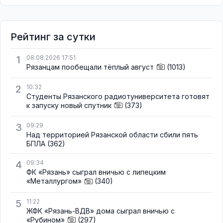
Рейтинг за сутки
1
08.08.2026 17:51
Рязанцам пообещали тёплый август
(1013)
2
10:32
Студенты Рязанского радиотуниверситета готовят
к запуску новый спутник
(373)
3
09:29
Над территорией Рязанской области сбили пять
БПЛА
(362)
4
09:34
ФК «Рязань» сыграл вничью с липецким
«Металлургом»
(340)
5
11:22
ЖФК «Рязань-ВДВ» дома сыграл вничью с
«Рубином»
(297)