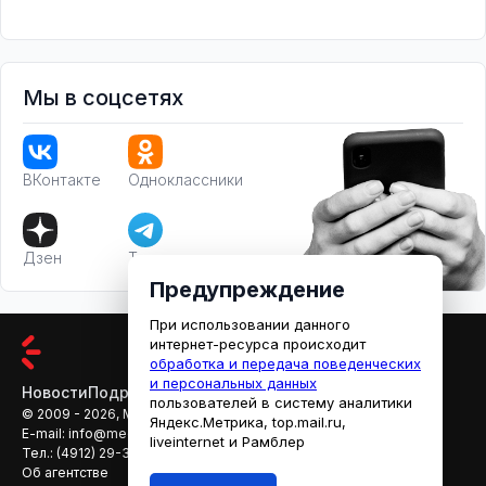
Мы в соцсетях
ВКонтакте
Одноклассники
Дзен
Телеграм
Предупреждение
При использовании данного
интернет-ресурса происходит
обработка и передача поведенческих
и персональных данных
Новости
Подробности
Афиша
Кино
пользователей в систему аналитики
© 2009 - 2026, МЕДИАРЯЗАНЬ
Яндекс.Метрика, top.mail.ru,
E-mail:
info@mediaryazan.ru
,
reklama@mediaryazan.ru
liveinternet и Рамблер
Тел.:
(4912) 29-33-66
Об агентстве