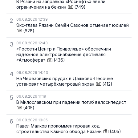
В Рязани на заправках «Роснефть» ввели
ограничения на бензин
(749)
2
06.08.2026 12:39
Экс-глава Рязани Семён Сазонов отмечает юбилей
(628)
3
06.08.2026 12:43
«Россети Центр и Приволжье» обеспечили
надёжное электроснабжение фестиваля
«Атмосфера»
(436)
4
06.08.2026 14:43
На Черезовских прудах в Дашково-Песочне
установят четырёхметровый экран
(412)
5
06.08.2026 11:19
В Милославском при падении погиб велосипедист
(405)
6
06.08.2026 13:35
Павел Малков прокомментировал ход
строительства Южного обхода Рязани
(405)