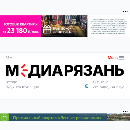
18+
Меню
четверг
+21°, ясно
8/6/2026 11:50:13 pm
юго-западный 2 м/с