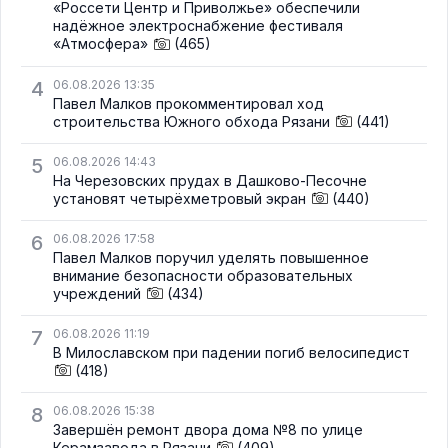
«Россети Центр и Приволжье» обеспечили
надёжное электроснабжение фестиваля
«Атмосфера»
(465)
4
06.08.2026 13:35
Павел Малков прокомментировал ход
строительства Южного обхода Рязани
(441)
5
06.08.2026 14:43
На Черезовских прудах в Дашково-Песочне
установят четырёхметровый экран
(440)
6
06.08.2026 17:58
Павел Малков поручил уделять повышенное
внимание безопасности образовательных
учреждений
(434)
7
06.08.2026 11:19
В Милославском при падении погиб велосипедист
(418)
8
06.08.2026 15:38
Завершён ремонт двора дома №8 по улице
Керамзавода в Рязани
(409)