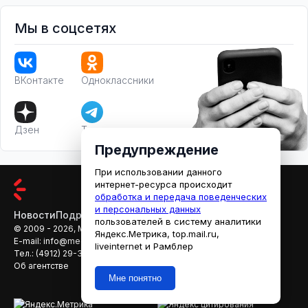
Мы в соцсетях
ВКонтакте
Одноклассники
Дзен
Телеграм
Предупреждение
При использовании данного
интернет-ресурса происходит
обработка и передача поведенческих
и персональных данных
Новости
Подробности
Афиша
Кино
пользователей в систему аналитики
© 2009 - 2026, МЕДИАРЯЗАНЬ
Яндекс.Метрика, top.mail.ru,
E-mail:
info@mediaryazan.ru
,
reklama@mediaryazan.ru
liveinternet и Рамблер
Тел.:
(4912) 29-33-66
Об агентстве
Мне понятно