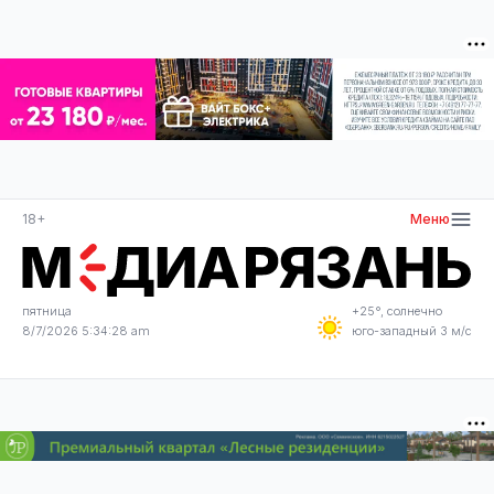
18+
Меню
пятница
+25°, солнечно
8/7/2026 5:34:28 am
юго-западный 3 м/с