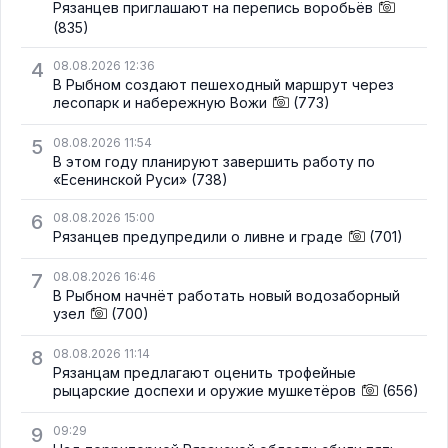
Рязанцев приглашают на перепись воробьёв
(835)
4
08.08.2026 12:36
В Рыбном создают пешеходный маршрут через
лесопарк и набережную Вожи
(773)
5
08.08.2026 11:54
В этом году планируют завершить работу по
«Есенинской Руси»
(738)
6
08.08.2026 15:00
Рязанцев предупредили о ливне и граде
(701)
7
08.08.2026 16:46
В Рыбном начнёт работать новый водозаборный
узел
(700)
8
08.08.2026 11:14
Рязанцам предлагают оценить трофейные
рыцарские доспехи и оружие мушкетёров
(656)
9
09:29