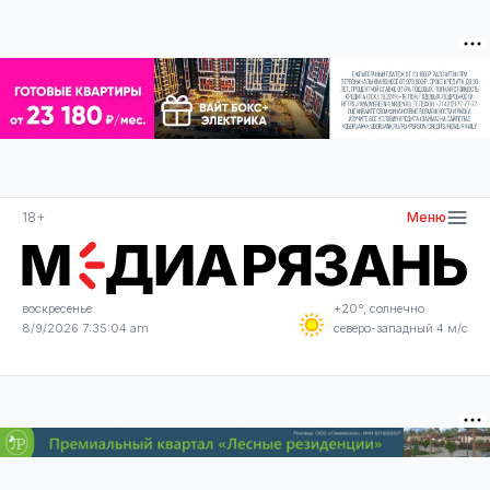
18+
Меню
воскресенье
+20°, солнечно
8/9/2026 7:35:04 am
северо-западный 4 м/с