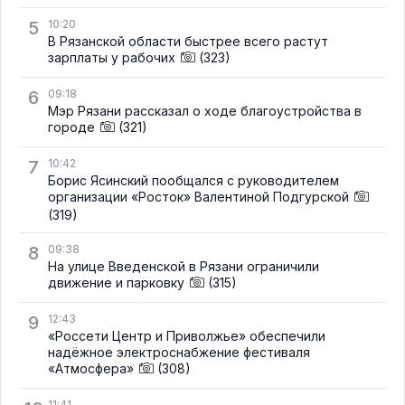
5
10:20
В Рязанской области быстрее всего растут
зарплаты у рабочих
(323)
6
09:18
Мэр Рязани рассказал о ходе благоустройства в
городе
(321)
7
10:42
Борис Ясинский пообщался с руководителем
организации «Росток» Валентиной Подгурской
(319)
8
09:38
На улице Введенской в Рязани ограничили
движение и парковку
(315)
9
12:43
«Россети Центр и Приволжье» обеспечили
надёжное электроснабжение фестиваля
«Атмосфера»
(308)
11:41