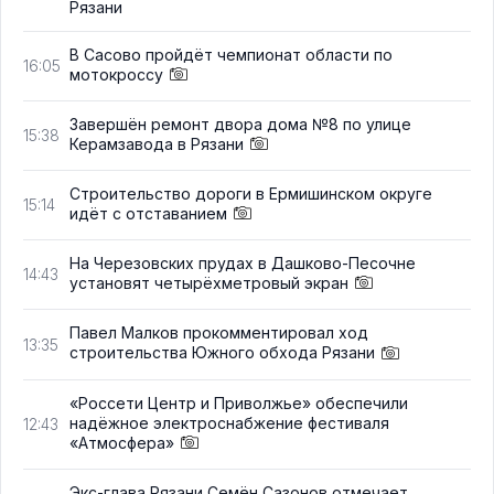
Рязани
В Сасово пройдёт чемпионат области по
16:05
мотокроссу
Завершён ремонт двора дома №8 по улице
15:38
Керамзавода в Рязани
Строительство дороги в Ермишинском округе
15:14
идёт с отставанием
На Черезовских прудах в Дашково-Песочне
14:43
установят четырёхметровый экран
Павел Малков прокомментировал ход
13:35
строительства Южного обхода Рязани
«Россети Центр и Приволжье» обеспечили
надёжное электроснабжение фестиваля
12:43
«Атмосфера»
Экс-глава Рязани Семён Сазонов отмечает