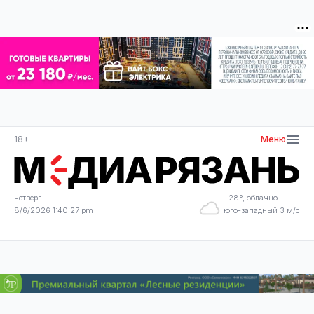
18+
Меню
четверг
+28°, облачно
8/6/2026 1:40:27 pm
юго-западный 3 м/с