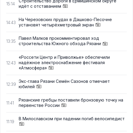
Строительство дороги в Ермишинском округе
15:14
идёт с отставанием
На Черезовских прудах в Дашково-Песочне
14:43
установят четырёхметровый экран
Павел Малков прокомментировал ход
13:35
строительства Южного обхода Рязани
«Россети Центр и Приволжье» обеспечили
надёжное электроснабжение фестиваля
12:43
«Атмосфера»
Экс-глава Рязани Семён Сазонов отмечает
12:39
юбилей
Рязанские гребцы поставили бронзовую точку на
11:41
первенстве России
В Милославском при падении погиб велосипедист
11:19