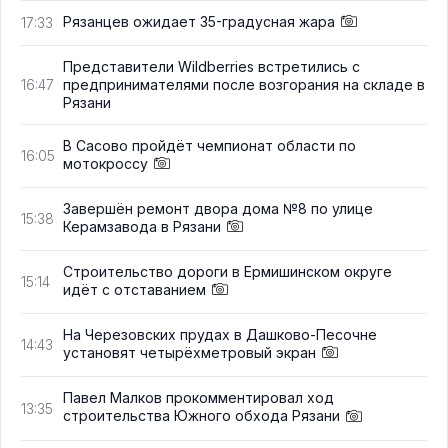
Рязанцев ожидает 35-градусная жара
17:33
Представители Wildberries встретились с
предпринимателями после возгорания на складе в
16:47
Рязани
В Сасово пройдёт чемпионат области по
16:05
мотокроссу
Завершён ремонт двора дома №8 по улице
15:38
Керамзавода в Рязани
Строительство дороги в Ермишинском округе
15:14
идёт с отставанием
На Черезовских прудах в Дашково-Песочне
14:43
установят четырёхметровый экран
Павел Малков прокомментировал ход
13:35
строительства Южного обхода Рязани