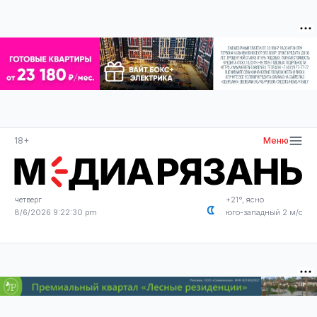
18+
Меню
четверг
+21°, ясно
8/6/2026 9:22:31 pm
юго-западный 2 м/с