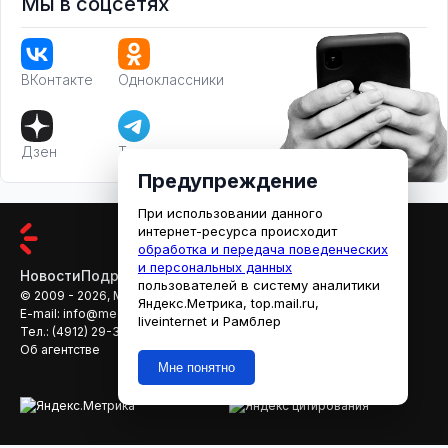
Мы в соцсетях
ВКонтакте
Одноклассники
Дзен
Телеграм
Предупреждение
При использовании данного
интернет-ресурса происходит
обработка и передача поведенческих
и персональных данных
Новости
Подробности
Афиша
Кино
пользователей в систему аналитики
© 2009 - 2026, МЕДИАРЯЗАНЬ
Яндекс.Метрика, top.mail.ru,
E-mail:
info@mediaryazan.ru
,
reklama@mediaryazan.ru
liveinternet и Рамблер
Тел.:
(4912) 29-33-66
Об агентстве
Мне понятно