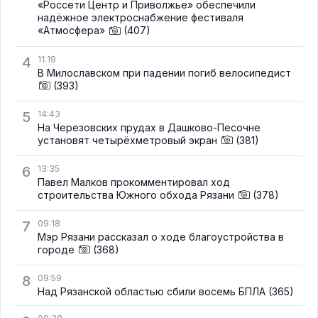
«Россети Центр и Приволжье» обеспечили
надёжное электроснабжение фестиваля
«Атмосфера»
(407)
4
11:19
В Милославском при падении погиб велосипедист
(393)
5
14:43
На Черезовских прудах в Дашково-Песочне
установят четырёхметровый экран
(381)
6
13:35
Павел Малков прокомментировал ход
строительства Южного обхода Рязани
(378)
7
09:18
Мэр Рязани рассказал о ходе благоустройства в
городе
(368)
8
09:59
Над Рязанской областью сбили восемь БПЛА
(365)