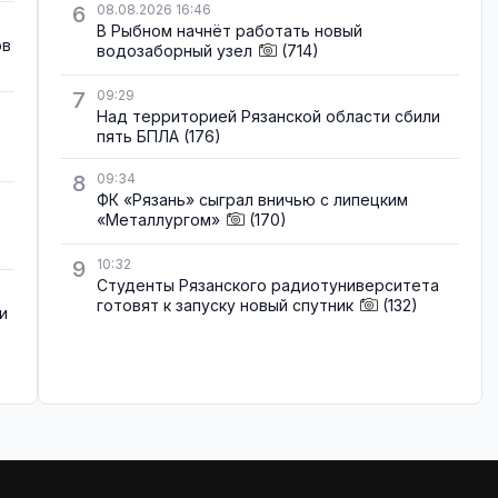
6
08.08.2026 16:46
В Рыбном начнёт работать новый
ов
водозаборный узел
(714)
7
09:29
Над территорией Рязанской области сбили
пять БПЛА
(176)
8
09:34
ФК «Рязань» сыграл вничью с липецким
«Металлургом»
(170)
9
10:32
Студенты Рязанского радиотуниверситета
готовят к запуску новый спутник
(132)
и