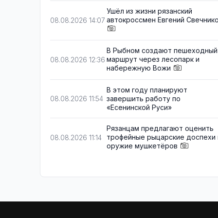
Ушёл из жизни рязанский
автокроссмен Евгений Свечник
08.08.2026 14:07
В Рыбном создают пешеходный
маршрут через лесопарк и
08.08.2026 12:36
набережную Вожи
В этом году планируют
завершить работу по
08.08.2026 11:54
«Есенинской Руси»
Рязанцам предлагают оценить
трофейные рыцарские доспехи 
08.08.2026 11:14
оружие мушкетёров