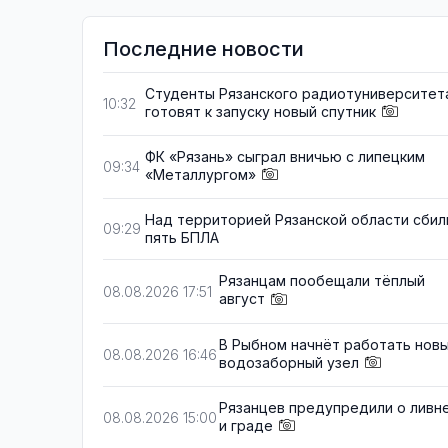
Последние новости
Студенты Рязанского радиотуниверситет
10:32
готовят к запуску новый спутник
ФК «Рязань» сыграл вничью с липецким
09:34
«Металлургом»
Над территорией Рязанской области сбил
09:29
пять БПЛА
Рязанцам пообещали тёплый
08.08.2026 17:51
август
В Рыбном начнёт работать нов
08.08.2026 16:46
водозаборный узел
Рязанцев предупредили о ливн
08.08.2026 15:00
и граде