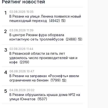
Рейтинг новостей
1
02.08.2026 15:05
В Рязани на улице Ленина появился новый
пешеходный переход
(4942)
2
03.08.2026 11:39
В центре Рязани фура оборвала
контактную сеть троллейбусов
(2488)
3
02.08.2026 11:44
В Рязанской области за пять лет
удвоилось число производителей чая и
кофе
(2319)
4
06.08.2026 10:47
В Рязани на заправках «Роснефть» ввели
ограничения на бензин
(1799)
5
04.08.2026 20:02
В Рязани обрушилась крыша дома №12 на
улице Юннатов
(1537)