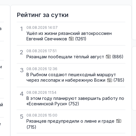
Рейтинг за сутки
1
08.08.2026 14:07
а
Ушёл из жизни рязанский автокроссмен
Евгений Свечников
(1261)
2
08.08.2026 17:51
Рязанцам пообещали тёплый август
(886)
и
3
08.08.2026 12:36
В Рыбном создают пешеходный маршрут
через лесопарк и набережную Вожи
(785)
4
08.08.2026 11:54
В этом году планируют завершить работу по
«Есенинской Руси»
(752)
ый
5
08.08.2026 15:00
Рязанцев предупредили о ливне и граде
е
(715)