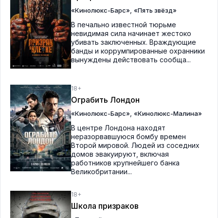
,
«Кинолюкс-Барс»
«Пять звёзд»
В печально известной тюрьме
невидимая сила начинает жестоко
убивать заключенных. Враждующие
банды и коррумпированные охранники
вынуждены действовать сообща...
18+
Ограбить Лондон
,
«Кинолюкс-Барс»
«Кинолюкс-Малина»
В центре Лондона находят
неразорвавшуюся бомбу времен
Второй мировой. Людей из соседних
домов эвакуируют, включая
работников крупнейшего банка
Великобритании...
18+
Школа призраков