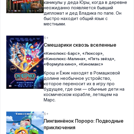
каникулы у деда Юры, когда в деревне
неожиданно появляется бывший
дипломат и дед Владика по папе. Он
быстро находит общий язык с
местными.
6+
Смешарики сквозь вселенные
,
,
«Кинолюкс-Барс»
«Люксор»
,
,
«Кинолюкс-Малина»
«Пять звёзд»
,
«Формула кино»
«Киномакс»
Крош и Ёжик находят в Ромашковой
долине необычное устройство,
которое переносит их в игру про
будущее, где они — обычные дети на
космическом корабле, летящем на
Марс.
6+
Пингвинёнок Пороро: Подводные
приключения