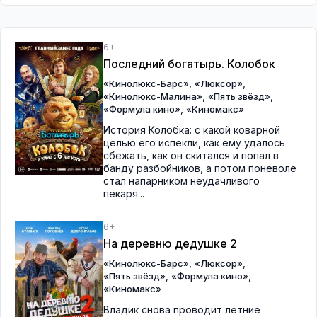
6+
Последний богатырь. Колобок
,
,
«Кинолюкс-Барс»
«Люксор»
,
,
«Кинолюкс-Малина»
«Пять звёзд»
,
«Формула кино»
«Киномакс»
История Колобка: с какой коварной
целью его испекли, как ему удалось
сбежать, как он скитался и попал в
банду разбойников, а потом поневоле
стал напарником неудачливого
пекаря...
6+
На деревню дедушке 2
,
,
«Кинолюкс-Барс»
«Люксор»
,
,
«Пять звёзд»
«Формула кино»
«Киномакс»
Владик снова проводит летние