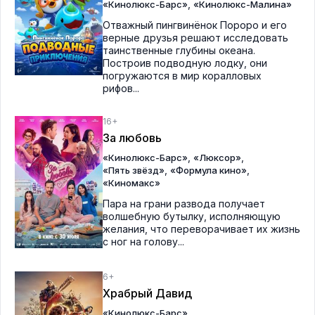
,
«Кинолюкс-Барс»
«Кинолюкс-Малина»
Отважный пингвинёнок Пороро и его
верные друзья решают исследовать
таинственные глубины океана.
Построив подводную лодку, они
погружаются в мир коралловых
рифов...
16+
За любовь
,
,
«Кинолюкс-Барс»
«Люксор»
,
,
«Пять звёзд»
«Формула кино»
«Киномакс»
Пара на грани развода получает
волшебную бутылку, исполняющую
желания, что переворачивает их жизнь
с ног на голову...
6+
Храбрый Давид
«Кинолюкс-Барс»