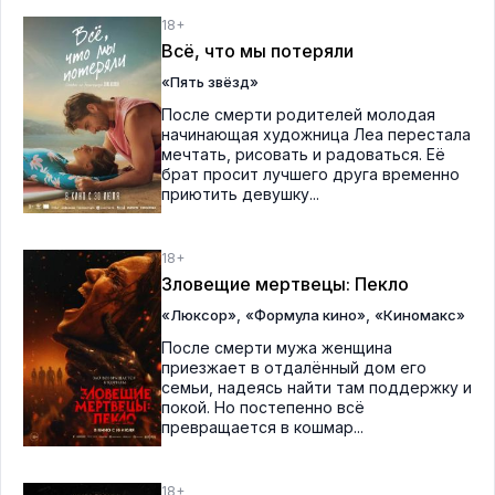
18+
Всё, что мы потеряли
«Пять звёзд»
После смерти родителей молодая
начинающая художница Леа перестала
мечтать, рисовать и радоваться. Её
брат просит лучшего друга временно
приютить девушку...
18+
Зловещие мертвецы: Пекло
,
,
«Люксор»
«Формула кино»
«Киномакс»
После смерти мужа женщина
приезжает в отдалённый дом его
семьи, надеясь найти там поддержку и
покой. Но постепенно всё
превращается в кошмар...
18+