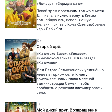
,
«Люксор»
«Формула кино»
Покой трём богатырям только снится.
Для начала нужно вернуть Князю
волшебную ель, исполняющую
желания, снять с Коня Юлия любовные
чары Бабы Яги...
12+
Старый орёл
,
,
«Кинолюкс-Барс»
«Люксор»
,
,
«Кинолюкс-Малина»
«Пять звёзд»
«Киномакс»
Дед Батраз Зелимханович уединённо
живёт в горном селе. К нему
приезжает новый глава местной
администрации Семён, чтобы
сообщить о решении ликвидировать
село...
6+
Мой дикий друг. Возвращение