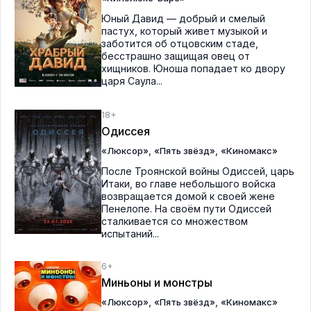
Юный Давид — добрый и смелый
пастух, который живет музыкой и
заботится об отцовским стаде,
бесстрашно защищая овец от
хищников. Юноша попадает ко двору
царя Саула...
18+
Одиссея
,
,
«Люксор»
«Пять звёзд»
«Киномакс»
После Троянской войны Одиссей, царь
Итаки, во главе небольшого войска
возвращается домой к своей жене
Пенелопе. На своём пути Одиссей
сталкивается со множеством
испытаний...
6+
Миньоны и монстры
,
,
«Люксор»
«Пять звёзд»
«Киномакс»