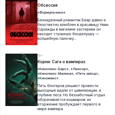
Обсессия
«Формула кино»
Безнадежный романтик Беар давно и
безответно влюблен в красавицу Ники.
Однажды в магазине эзотерики он
находит странную безделушку —
волшебную палочку...
18+
Корни: Сага о вампирах
,
,
«Кинолюкс-Барс»
«Люксор»
,
,
«Кинолюкс-Малина»
«Пять звёзд»
«Киномакс»
Пять блогеров решают провести
выходные вдали от цивилизации, в
глубине леса. Но беззаботный отдых
оборачивается кошмаром: их
вторжение пробуждает первого в
мире вампира.