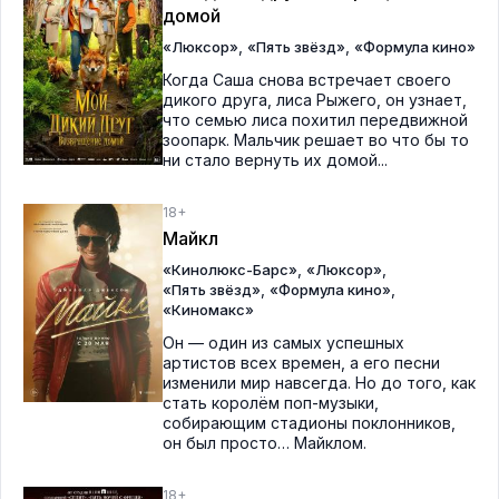
домой
,
,
«Люксор»
«Пять звёзд»
«Формула кино»
Когда Саша снова встречает своего
дикого друга, лиса Рыжего, он узнает,
что семью лиса похитил передвижной
зоопарк. Мальчик решает во что бы то
ни стало вернуть их домой...
18+
Майкл
,
,
«Кинолюкс-Барс»
«Люксор»
,
,
«Пять звёзд»
«Формула кино»
«Киномакс»
Он — один из самых успешных
артистов всех времен, а его песни
изменили мир навсегда. Но до того, как
стать королём поп-музыки,
собирающим стадионы поклонников,
он был просто… Майклом.
18+