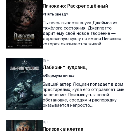
Пиноккио: Раскрепощённый
«Пять звёзд»
Пытаясь вывести внука Джеймса из
тяжёлого состояния, Джеппетто
дарит ему своё новое творение —
деревянную куклу по имени Пиноккио,
которая оказывается живой...
18+
Лабиринт чудовищ
«Формула кино»
Бывший актёр Люциан попадает в дом
престарелых, куда его отправляет сын
на лечение. Привыкнуть к новой
обстановке, соседям и распорядку
оказывается непросто...
18+
Призрак в клетке