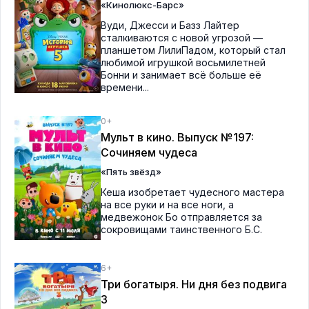
«Кинолюкс-Барс»
Вуди, Джесси и Базз Лайтер
сталкиваются с новой угрозой —
планшетом ЛилиПадом, который стал
любимой игрушкой восьмилетней
Бонни и занимает всё больше её
времени...
0+
Мульт в кино. Выпуск №197:
Сочиняем чудеса
«Пять звёзд»
Кеша изобретает чудесного мастера
на все руки и на все ноги, а
медвежонок Бо отправляется за
сокровищами таинственного Б.С.
6+
Три богатыря. Ни дня без подвига
3