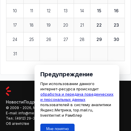
10
11
12
13
14
15
16
17
18
19
20
21
22
23
24
25
26
27
28
29
30
31
Предупреждение
При использовании данного
интернет-ресурса происходит
обработка и передача поведенческих
и персональных данных
Новости
Подробности
Афиша
Кино
пользователей в систему аналитики
© 2009 - 2026, МЕДИАРЯЗАНЬ
Яндекс.Метрика, top.mail.ru,
E-mail:
info@mediaryazan.ru
,
reklama@mediaryazan.ru
liveinternet и Рамблер
Тел.:
(4912) 29-33-66
Об агентстве
Мне понятно