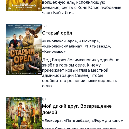
волшебную ель, исполняющую
желания, снять с Коня Юлия любовные
чары Бабы Яги...
12+
Старый орёл
,
,
«Кинолюкс-Барс»
«Люксор»
,
,
«Кинолюкс-Малина»
«Пять звёзд»
«Киномакс»
Дед Батраз Зелимханович уединённо
живёт в горном селе. К нему
приезжает новый глава местной
администрации Семён, чтобы
сообщить о решении ликвидировать
село...
6+
Мой дикий друг. Возвращение
домой
,
,
«Люксор»
«Пять звёзд»
«Формула кино»
Когда Саша снова встречает своего