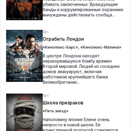
убивать заключенных. Враждующие
банды и коррумпированные охранники
вынуждены действовать сообща...
18+
Ограбить Лондон
,
«Кинолюкс-Барс»
«Кинолюкс-Малина»
В центре Лондона находят
неразорвавшуюся бомбу времен
Второй мировой. Людей из соседних
домов эвакуируют, включая
работников крупнейшего банка
Великобритании...
18+
Школа призраков
«Пять звёзд»
Наполовину японке Елене очень
непросто в новой школе. Её
единственной подругой становится