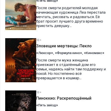
«Пять звёзд»
После смерти родителей молодая
начинающая художница Леа перестала
мечтать, рисовать и радоваться. Её
брат просит лучшего друга временно
приютить девушку...
18+
Зловещие мертвецы: Пекло
,
,
«Люксор»
«Формула кино»
«Киномакс»
После смерти мужа женщина
приезжает в отдалённый дом его
семьи, надеясь найти там поддержку и
покой. Но постепенно всё
превращается в кошмар...
18+
Пиноккио: Раскрепощённый
«Пять звёзд»