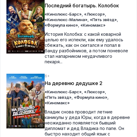
Последний богатырь. Колобок
,
,
«Кинолюкс-Барс»
«Люксор»
,
,
«Кинолюкс-Малина»
«Пять звёзд»
,
«Формула кино»
«Киномакс»
История Колобка: с какой коварной
целью его испекли, как ему удалось
сбежать, как он скитался и попал в
банду разбойников, а потом поневоле
стал напарником неудачливого
пекаря...
6+
На деревню дедушке 2
,
,
«Кинолюкс-Барс»
«Люксор»
,
,
«Пять звёзд»
«Формула кино»
«Киномакс»
Владик снова проводит летние
каникулы у деда Юры, когда в деревне
неожиданно появляется бывший
дипломат и дед Владика по папе. Он
быстро находит общий язык с