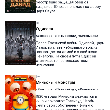
бесстрашно защищая овец от
хищников. Юноша попадает ко двору
царя Саула...
18+
Одиссея
,
,
«Люксор»
«Пять звёзд»
«Киномакс»
После Троянской войны Одиссей, царь
Итаки, во главе небольшого войска
возвращается домой к своей жене
Пенелопе. На своём пути Одиссей
сталкивается со множеством
испытаний...
6+
Миньоны и монстры
,
,
«Люксор»
«Пять звёзд»
«Киномакс»
1920-е годы. Миньоны снимаются в
кино и покоряют Голливуд. Чтобы
снять свой собственный фильм о
монстрах, они отправляются на поиски