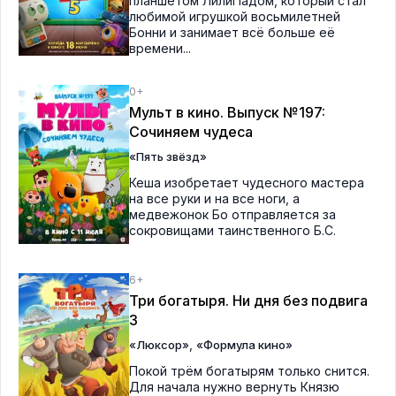
планшетом ЛилиПадом, который стал
любимой игрушкой восьмилетней
Бонни и занимает всё больше её
времени...
0+
Мульт в кино. Выпуск №197:
Сочиняем чудеса
«Пять звёзд»
Кеша изобретает чудесного мастера
на все руки и на все ноги, а
медвежонок Бо отправляется за
сокровищами таинственного Б.С.
6+
Три богатыря. Ни дня без подвига
3
,
«Люксор»
«Формула кино»
Покой трём богатырям только снится.
Для начала нужно вернуть Князю