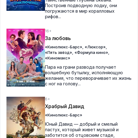
Построив подводную лодку, они
погружаются в мир коралловых
рифов...
16+
За любовь
,
,
«Кинолюкс-Барс»
«Люксор»
,
,
«Пять звёзд»
«Формула кино»
«Киномакс»
Пара на грани развода получает
волшебную бутылку, исполняющую
желания, что переворачивает их жизнь
с ног на голову...
6+
Храбрый Давид
«Кинолюкс-Барс»
Юный Давид — добрый и смелый
пастух, который живет музыкой и
заботится об отцовским стаде,