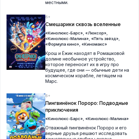
местными.
6+
Смешарики сквозь вселенные
,
,
«Кинолюкс-Барс»
«Люксор»
,
,
«Кинолюкс-Малина»
«Пять звёзд»
,
«Формула кино»
«Киномакс»
Крош и Ёжик находят в Ромашковой
долине необычное устройство,
которое переносит их в игру про
будущее, где они — обычные дети на
космическом корабле, летящем на
Марс.
6+
Пингвинёнок Пороро: Подводные
приключения
,
«Кинолюкс-Барс»
«Кинолюкс-Малина»
Отважный пингвинёнок Пороро и его
верные друзья решают исследовать
таинственные глубины океана.