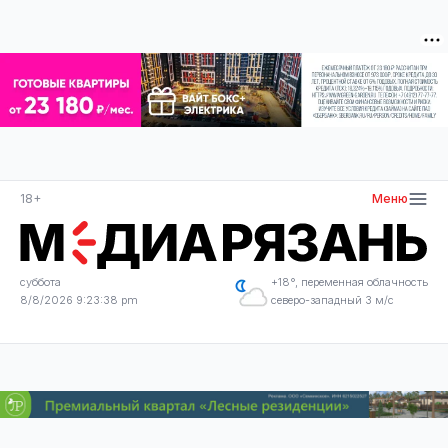
18+
Меню
суббота
+18°, переменная облачность
8/8/2026 9:23:38 pm
северо-западный 3 м/с