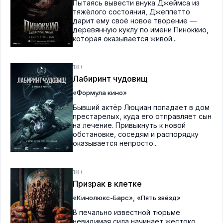
Пытаясь вывести внука Джеймса из
тяжёлого состояния, Джеппетто
дарит ему своё новое творение —
деревянную куклу по имени Пиноккио,
которая оказывается живой...
18+
Лабиринт чудовищ
«Формула кино»
Бывший актёр Люциан попадает в дом
престарелых, куда его отправляет сын
на лечение. Привыкнуть к новой
обстановке, соседям и распорядку
оказывается непросто...
18+
Призрак в клетке
,
«Кинолюкс-Барс»
«Пять звёзд»
В печально известной тюрьме
невидимая сила начинает жестоко