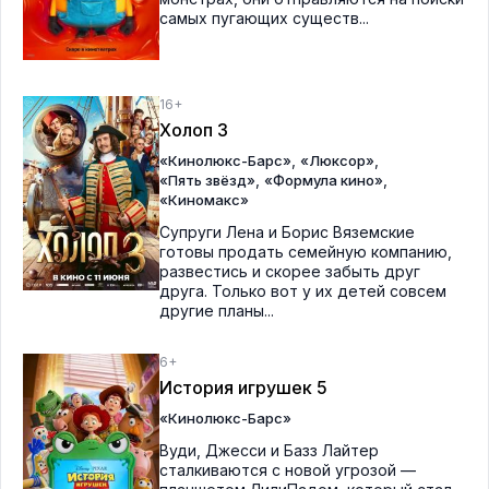
самых пугающих существ...
16+
Холоп 3
,
,
«Кинолюкс-Барс»
«Люксор»
,
,
«Пять звёзд»
«Формула кино»
«Киномакс»
Супруги Лена и Борис Вяземские
готовы продать семейную компанию,
развестись и скорее забыть друг
друга. Только вот у их детей совсем
другие планы...
6+
История игрушек 5
«Кинолюкс-Барс»
Вуди, Джесси и Базз Лайтер
сталкиваются с новой угрозой —