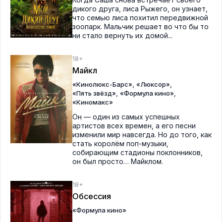
дикого друга, лиса Рыжего, он узнает,
что семью лиса похитил передвижной
зоопарк. Мальчик решает во что бы то
ни стало вернуть их домой...
18+
Майкл
,
,
«Кинолюкс-Барс»
«Люксор»
,
,
«Пять звёзд»
«Формула кино»
«Киномакс»
Он — один из самых успешных
артистов всех времен, а его песни
изменили мир навсегда. Но до того, как
стать королём поп-музыки,
собирающим стадионы поклонников,
он был просто… Майклом.
18+
Обсессия
«Формула кино»