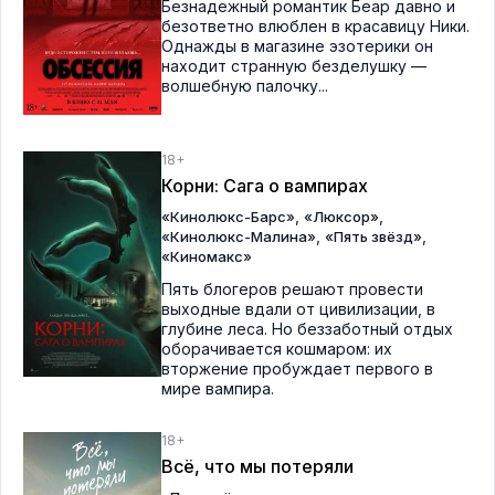
Безнадежный романтик Беар давно и
безответно влюблен в красавицу Ники.
Однажды в магазине эзотерики он
находит странную безделушку —
волшебную палочку...
18+
Корни: Сага о вампирах
,
,
«Кинолюкс-Барс»
«Люксор»
,
,
«Кинолюкс-Малина»
«Пять звёзд»
«Киномакс»
Пять блогеров решают провести
выходные вдали от цивилизации, в
глубине леса. Но беззаботный отдых
оборачивается кошмаром: их
вторжение пробуждает первого в
мире вампира.
18+
Всё, что мы потеряли