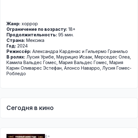
Жанр:
хоррор
Ограничение по возрасту:
18+
Продолжительность:
95 мин.
Страна:
Мексика
Год:
2024
Режиссёр:
Александра Карденас и Гильермо Гранильо
В ролях:
Лусия Урибе
,
Маурицио Исаак
,
Мерседес Олеа
,
Камила Вальдес Гомес
,
Мария Вальдес Гомес
,
Мария
Карин Оливарес Эстефан
,
Алонсо Наварро
,
Лусия Гомес-
Робледо
Сегодня в кино
6+