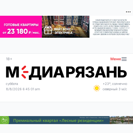
18+
Меню
суббота
+23°, солнечно
8/8/2026 6:45:02 am
северный 3 м/с