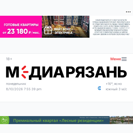
18+
Меню
понедельник
+16°, ясно
8/10/2026 7:55:39 pm
южный 3 м/с