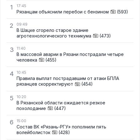
1
17:45
Рязанцам объяснили перебои с бензином
(593)
2
09:49
В Шацке сгорело старое здание
агротехнологического техникума
(473)
3
11:40
В массовой аварии в Рязани пострадали четыре
человека
(455)
4
10:45
Правила выплат пострадавшим от атаки БПЛА
рязанцев скорректируют
(454)
5
10:20
В Рязанской области ожидается резкое
похолодание
(447)
6
15:00
Состав ВК «Рязань-РГУ» пополнили пять
волейболисток
(428)