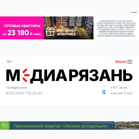
18+
Меню
понедельник
+16°, ясно
8/10/2026 7:16:29 pm
южный 3 м/с