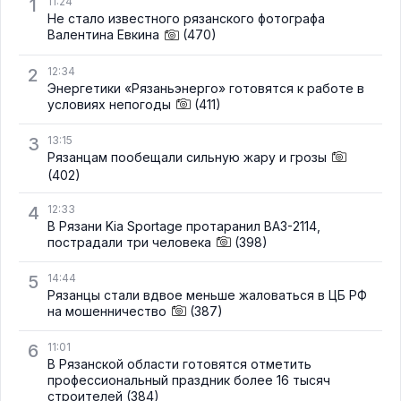
1
11:24
Не стало известного рязанского фотографа
Валентина Евкина
(470)
2
12:34
Энергетики «Рязаньэнерго» готовятся к работе в
условиях непогоды
(411)
3
13:15
Рязанцам пообещали сильную жару и грозы
(402)
4
12:33
В Рязани Kia Sportage протаранил ВАЗ-2114,
пострадали три человека
(398)
5
14:44
Рязанцы стали вдвое меньше жаловаться в ЦБ РФ
на мошенничество
(387)
6
11:01
В Рязанской области готовятся отметить
профессиональный праздник более 16 тысяч
строителей
(384)