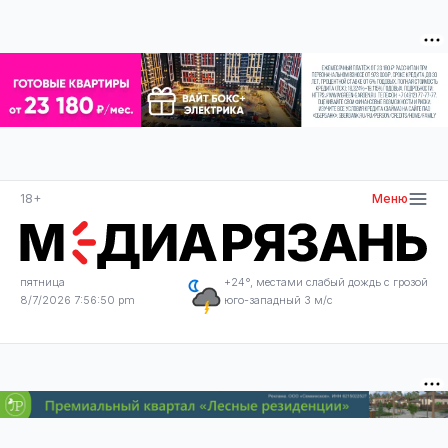
18+
Меню
пятница
+24°, местами слабый дождь с грозой
8/7/2026 7:56:51 pm
юго-западный 3 м/с