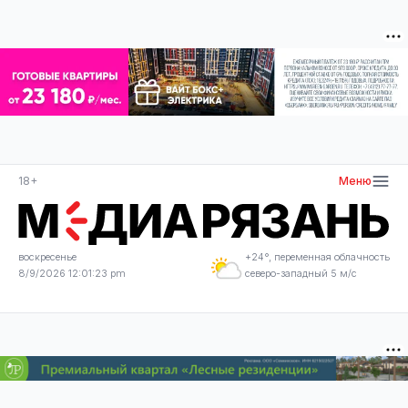
18+
Меню
воскресенье
+24°, переменная облачность
8/9/2026 12:01:23 pm
северо-западный 5 м/с