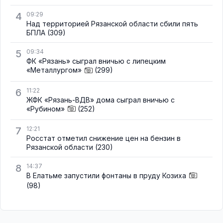
4
09:29
Над территорией Рязанской области сбили пять
БПЛА
(309)
5
09:34
ФК «Рязань» сыграл вничью с липецким
«Металлургом»
(299)
6
11:22
ЖФК «Рязань-ВДВ» дома сыграл вничью с
«Рубином»
(252)
7
12:21
Росстат отметил снижение цен на бензин в
Рязанской области
(230)
8
14:37
В Елатьме запустили фонтаны в пруду Козиха
(98)