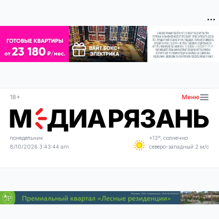
18+
Меню
понедельник
+13°, солнечно
8/10/2026 3:43:44 am
северо-западный 2 м/с