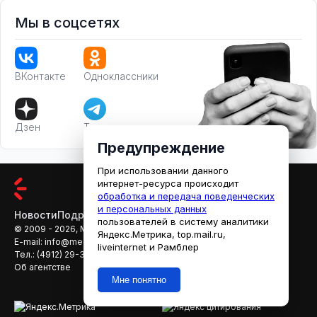
Мы в соцсетях
ВКонтакте
Одноклассники
Дзен
Телеграм
Предупреждение
При использовании данного
интернет-ресурса происходит
обработка и передача поведенческих
и персональных данных
Новости
Подробности
Афиша
Кино
пользователей в систему аналитики
© 2009 - 2026, МЕДИАРЯЗАНЬ
Яндекс.Метрика, top.mail.ru,
E-mail:
info@mediaryazan.ru
,
reklama@mediaryazan.ru
liveinternet и Рамблер
Тел.:
(4912) 29-33-66
Об агентстве
Мне понятно