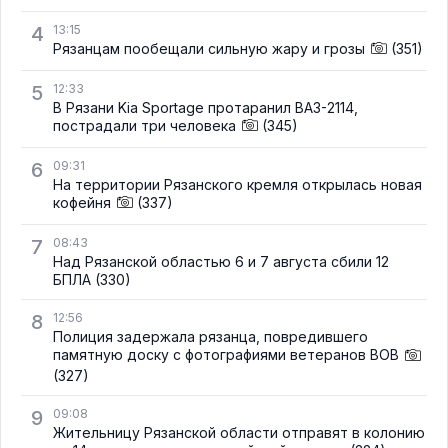
4
13:15
Рязанцам пообещали сильную жару и грозы
(351)
5
12:33
В Рязани Kia Sportage протаранил ВАЗ-2114,
пострадали три человека
(345)
6
09:31
На территории Рязанского кремля открылась новая
кофейня
(337)
7
08:43
Над Рязанской областью 6 и 7 августа сбили 12
БПЛА
(330)
8
12:56
Полиция задержала рязанца, повредившего
памятную доску с фотографиями ветеранов ВОВ
(327)
9
09:08
Жительницу Рязанской области отправят в колонию