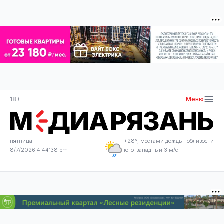
18+
Меню
пятница
+28°, местами дождь поблизости
8/7/2026 4:44:38 pm
юго-западный 3 м/с