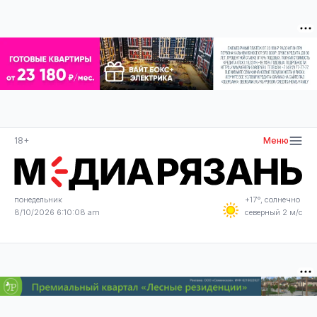
18+
Меню
понедельник
+17°, солнечно
8/10/2026 6:10:08 am
северный 2 м/с