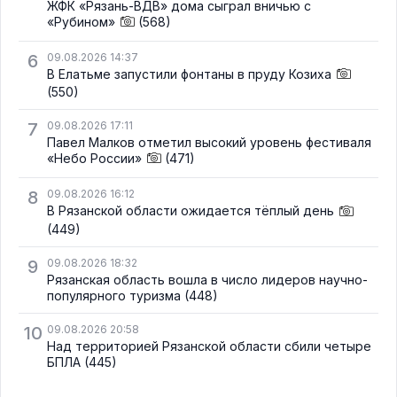
ЖФК «Рязань-ВДВ» дома сыграл вничью с
«Рубином»
(568)
6
09.08.2026 14:37
В Елатьме запустили фонтаны в пруду Козиха
(550)
7
09.08.2026 17:11
Павел Малков отметил высокий уровень фестиваля
«Небо России»
(471)
8
09.08.2026 16:12
В Рязанской области ожидается тёплый день
(449)
9
09.08.2026 18:32
Рязанская область вошла в число лидеров научно-
популярного туризма
(448)
10
09.08.2026 20:58
Над территорией Рязанской области сбили четыре
БПЛА
(445)