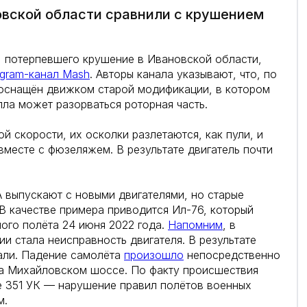
вской области сравнили с крушением
6, потерпевшего крушение в Ивановской области,
egram-канал Mash
. Авторы канала указывают, что, по
 оснащён движком старой модификации, в котором
лла может разорваться роторная часть.
й скорости, их осколки разлетаются, как пули, и
вместе с фюзеляжем. В результате двигатель почти
 выпускают с новыми двигателями, но старые
В качестве примера приводится Ил-76, который
ного полёта 24 июня 2022 года.
Напомним
, в
и стала неисправность двигателя. В результате
дали. Падение самолёта
произошло
непосредственно
а Михайловском шоссе. По факту происшествия
е 351 УК — нарушение правил полётов военных
м.