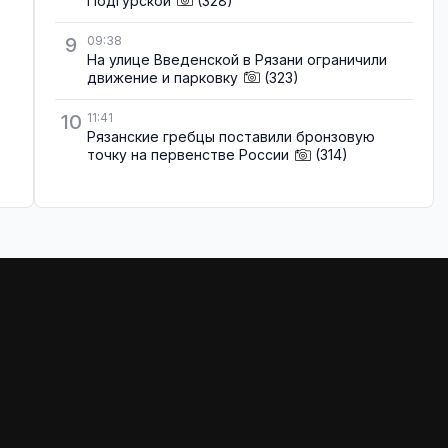
Подгурской
(328)
9
09:38
На улице Введенской в Рязани ограничили
движение и парковку
(323)
10
11:41
Рязанские гребцы поставили бронзовую
точку на первенстве России
(314)