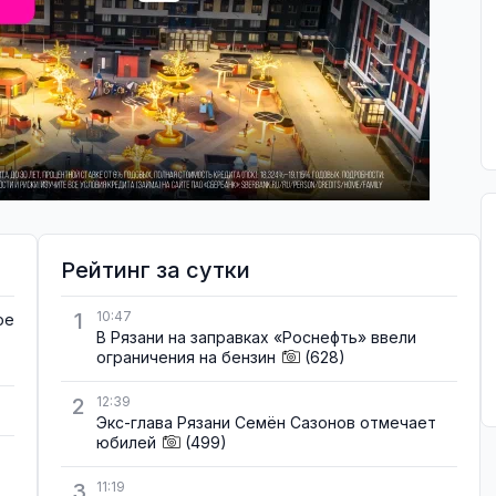
Рейтинг за сутки
1
10:47
ое
В Рязани на заправках «Роснефть» ввели
ограничения на бензин
(628)
2
12:39
Экс-глава Рязани Семён Сазонов отмечает
юбилей
(499)
3
11:19