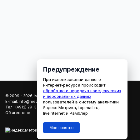
Предупреждение
При использовании данного
интернет-ресурса происходит
обработка и передача поведенческих
© 2009 - 2026, МЕДИАРЯЗАНЬ
и персональных данных
E-mail:
info@mediaryazan.ru
,
reklama@mediaryazan.ru
пользователей в систему аналитики
Тел.:
(4912) 29-33-66
Яндекс.Метрика, top.mail.ru,
Об агентстве
liveinternet и Рамблер
Мне понятно