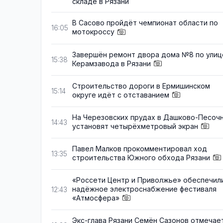
складе в Рязани
В Сасово пройдёт чемпионат области по
16:05
мотокроссу
Завершён ремонт двора дома №8 по улиц
15:38
Керамзавода в Рязани
Строительство дороги в Ермишинском
15:14
округе идёт с отставанием
На Черезовских прудах в Дашково-Песоч
14:43
установят четырёхметровый экран
Павел Малков прокомментировал ход
13:35
строительства Южного обхода Рязани
«Россети Центр и Приволжье» обеспечил
надёжное электроснабжение фестиваля
12:43
«Атмосфера»
Экс-глава Рязани Семён Сазонов отмечае