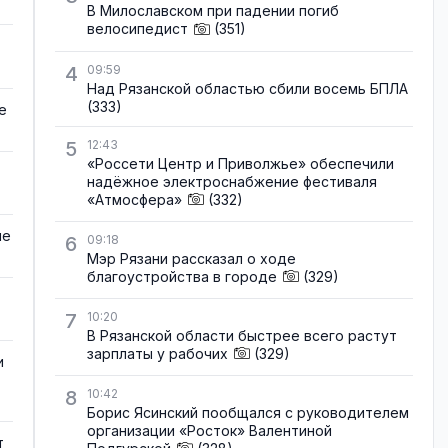
В Милославском при падении погиб
велосипедист
(351)
4
09:59
Над Рязанской областью сбили восемь БПЛА
(333)
е
5
12:43
«Россети Центр и Приволжье» обеспечили
надёжное электроснабжение фестиваля
«Атмосфера»
(332)
не
6
09:18
Мэр Рязани рассказал о ходе
благоустройства в городе
(329)
7
10:20
В Рязанской области быстрее всего растут
зарплаты у рабочих
(329)
и
8
10:42
Борис Ясинский пообщался с руководителем
организации «Росток» Валентиной
т