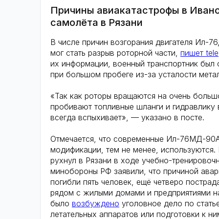
Причины авиакатастрофы в Ивано
самолёта в Рязани
В числе причин возгорания двигателя Ил-7
мог стать разрыв роторной части,
пишет tel
их информации, военный транспортник был
при большом пробеге из-за усталости мета
«Так как роторы вращаются на очень большо
пробивают топливные шланги и гидравлику 
всегда вспыхивает», — указано в посте.
Отмечается, что современные Ил-76МД-90А
модификации, тем не менее, используются. 
рухнул в Рязани в ходе учебно-тренировоч
минобороны РФ заявили, что причиной авари
погибли пять человек, ещё четверо постра
рядом с жилыми домами и предприятиями н
было
возбуждено
уголовное дело по стать
летательных аппаратов или подготовки к ни