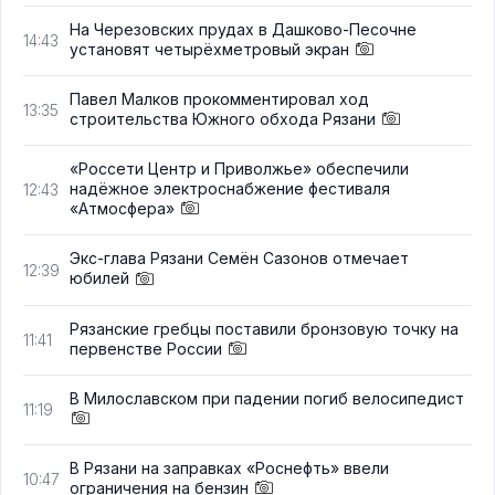
На Черезовских прудах в Дашково-Песочне
14:43
установят четырёхметровый экран
Павел Малков прокомментировал ход
13:35
строительства Южного обхода Рязани
«Россети Центр и Приволжье» обеспечили
надёжное электроснабжение фестиваля
12:43
«Атмосфера»
Экс-глава Рязани Семён Сазонов отмечает
12:39
юбилей
Рязанские гребцы поставили бронзовую точку на
11:41
первенстве России
В Милославском при падении погиб велосипедист
11:19
В Рязани на заправках «Роснефть» ввели
10:47
ограничения на бензин