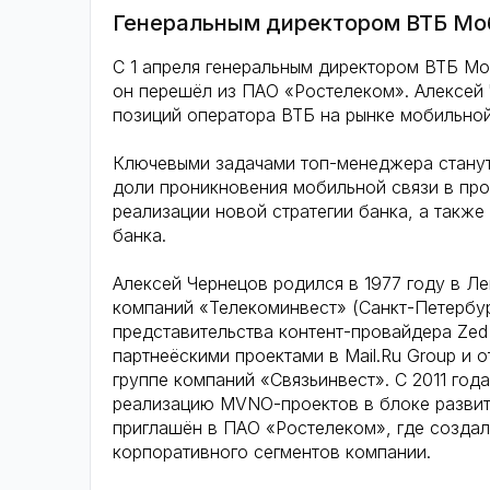
Генеральным директором ВТБ Мо
С 1 апреля генеральным директором ВТБ Мо
он перешёл из ПАО «Ростелеком». Алексей 
позиций оператора ВТБ на рынке мобильной
Ключевыми задачами топ-менеджера станут
доли проникновения мобильной связи в прод
реализации новой стратегии банка, а такж
банка.
Алексей Чернецов родился в 1977 году в Ле
компаний «Телекоминвест» (Санкт-Петербур
представительства контент-провайдера Zed
партнеёскими проектами в Mail.Ru Group и 
группе компаний «Связьинвест». С 2011 год
реализацию MVNO-проектов в блоке развити
приглашён в ПАО «Ростелеком», где созда
корпоративного сегментов компании.