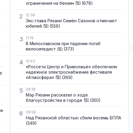
ограничения на бензин
(678)
2
12:39
Экс-глава Рязани Семён Сазонов отмечает
юбилей
(556)
3
11:19
В Милославском при падении погиб
велосипедист
(373)
4
12:43
«Россети Центр и Приволжье» обеспечили
надёжное электроснабжение фестиваля
е
«Атмосфера»
(369)
5
09:18
Мэр Рязани рассказал о ходе
благоустройства в городе
(350)
не
6
09:59
Над Рязанской областью сбили восемь БПЛА
(349)