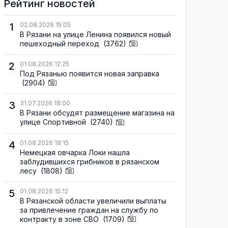
Рейтинг новостей
1
02.08.2026 15:05
В Рязани на улице Ленина появился новый
пешеходный переход
(3762)
2
01.08.2026 12:25
Под Рязанью появится новая заправка
(2904)
3
31.07.2026 18:00
В Рязани обсудят размещение магазина на
улице Спортивной
(2740)
4
01.08.2026 18:15
Немецкая овчарка Локи нашла
заблудившихся грибников в рязанском
лесу
(1808)
5
01.08.2026 15:12
В Рязанской области увеличили выплаты
за привлечение граждан на службу по
контракту в зоне СВО
(1709)