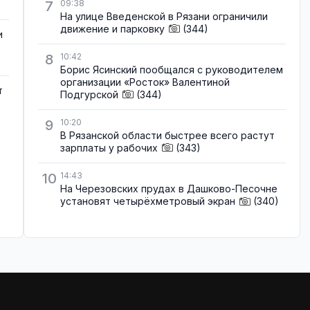
7
09:38
На улице Введенской в Рязани ограничили
движение и парковку
(344)
и
8
10:42
Борис Ясинский пообщался с руководителем
организации «Росток» Валентиной
т
Подгурской
(344)
9
10:20
В Рязанской области быстрее всего растут
зарплаты у рабочих
(343)
10
14:43
На Черезовских прудах в Дашково-Песочне
установят четырёхметровый экран
(340)