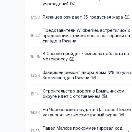
учреждений
Рязанцев ожидает 35-градусная жара
17:33
Представители Wildberries встретились с
предпринимателями после возгорания на
16:47
складе в Рязани
В Сасово пройдёт чемпионат области по
16:05
мотокроссу
Завершён ремонт двора дома №8 по улиц
15:38
Керамзавода в Рязани
Строительство дороги в Ермишинском
15:14
округе идёт с отставанием
На Черезовских прудах в Дашково-Песоч
14:43
установят четырёхметровый экран
Павел Малков прокомментировал ход
13:35